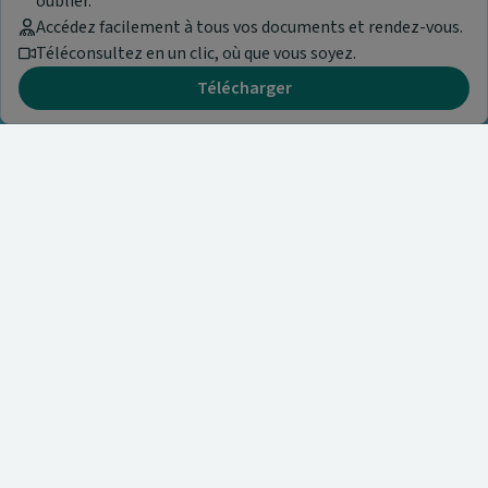
oublier.
Accédez facilement à tous vos documents et rendez-vous.
Téléconsultez en un clic, où que vous soyez.
Télécharger
Besoin d'aide ?
Visitez notre centre de support ou contactez-nous !
Aide & Contact
Annuaire des médicaments
A propos de nous