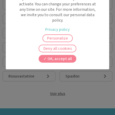
activate. You can change your preferences at
Prednisolone
Ketoprofene
any time on our site. For more information,
we invite you to consult our personal data
Pyostacine
Doliprane
policy.
Privacy policy
Stelara
Acupan
Personalize
Amoxicilline
Smecta
Deny all cookies
OK, accept all
Sawis
Xanax
Rosuvastatine
Spasfon
Voir plus