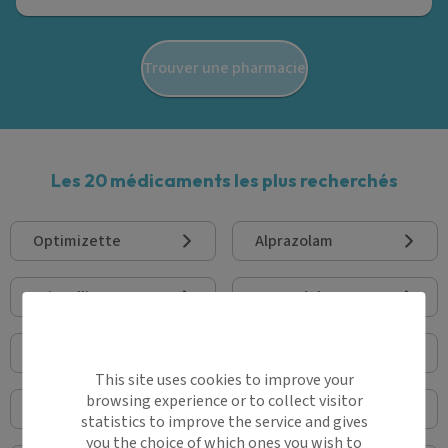
Trouver une pharmacie
Les 20 médicaments les plus recherchés
Optimizette
Alprazolam
Brintellix
Tramadol
Lexomil
Prednisone
This site uses cookies to improve your
browsing experience or to collect visitor
Duphaston
Ivermectine
statistics to improve the service and gives
you the choice of which ones you wish to