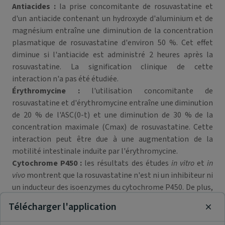
Antiacides :
la prise concomitante de rosuvastatine et
d'un antiacide contenant un hydroxyde d'aluminium et de
magnésium entraîne une diminution de la concentration
plasmatique de rosuvastatine d'environ 50 %. Cet effet
diminue si l'antiacide est administré 2 heures après la
rosuvastatine. La signification clinique de cette
interaction n'a pas été étudiée.
Érythromycine :
l'utilisation concomitante de
rosuvastatine et d'érythromycine entraîne une diminution
de 20 % de l'ASC(0-t) et une diminution de 30 % de la
concentration maximale (Cmax) de rosuvastatine. Cette
interaction peut être due à une augmentation de la
motilité intestinale induite par l'érythromycine.
Cytochrome P450 :
les résultats des études
in vitro
et
in
vivo
montrent que la rosuvastatine n'est ni un inhibiteur ni
un inducteur des isoenzymes du cytochrome P450. De plus,
la rosuvastatine est un substrat mineur pour ces
Télécharger l'application
isoenzymes. Par conséquent, aucune interaction résultant
Clos
du métabolisme via le cytochrome P450 n'est attendue.