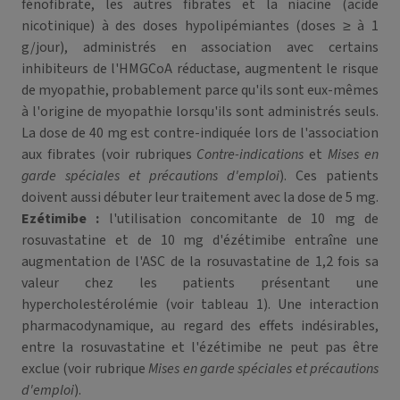
fénofibrate, les autres fibrates et la niacine (acide
nicotinique) à des doses hypolipémiantes (doses ≥ à 1
g/jour), administrés en association avec certains
inhibiteurs de l'HMGCoA réductase, augmentent le risque
de myopathie, probablement parce qu'ils sont eux-mêmes
à l'origine de myopathie lorsqu'ils sont administrés seuls.
La dose de 40 mg est contre-indiquée lors de l'association
aux fibrates (voir rubriques
Contre-indications
et
Mises en
garde spéciales et précautions d'emploi
). Ces patients
doivent aussi débuter leur traitement avec la dose de 5 mg.
Ezétimibe :
l'utilisation concomitante de 10 mg de
rosuvastatine et de 10 mg d'ézétimibe entraîne une
augmentation de l'ASC de la rosuvastatine de 1,2 fois sa
valeur chez les patients présentant une
hypercholestérolémie (voir tableau 1). Une interaction
pharmacodynamique, au regard des effets indésirables,
entre la rosuvastatine et l'ézétimibe ne peut pas être
exclue (voir rubrique
Mises en garde spéciales et précautions
d'emploi
).