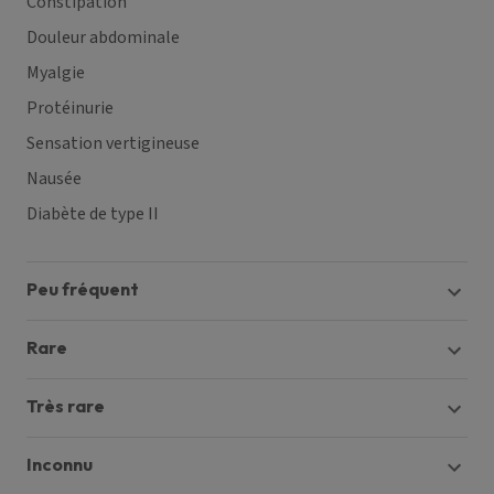
Constipation
Douleur abdominale
Myalgie
Protéinurie
Sensation vertigineuse
Nausée
Diabète de type II
peu fréquent
rare
très rare
inconnu