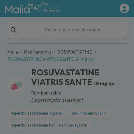
Aller au contenu principal
&
Rechercher un médicament
Maiia
›
Médicaments
›
ROSUVASTATINE
›
ROSUVASTATINE VIATRIS SANTE 10 mg cp
ROSUVASTATINE
VIATRIS SANTE
10 mg
cp
Remboursable
Sur prescription seulement
Hypercholestérolémie Type IIa
Dyslipidémie type IIb
Hypercholestérolémie familiale homozygote