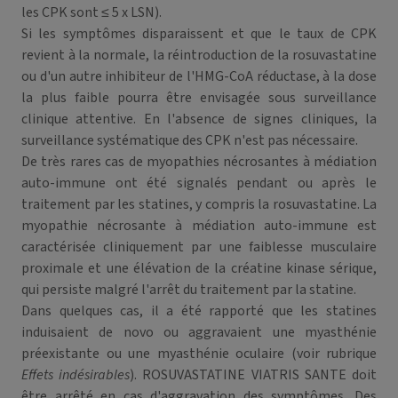
les CPK sont ≤ 5 x LSN).
Si les symptômes disparaissent et que le taux de CPK
revient à la normale, la réintroduction de la rosuvastatine
ou d'un autre inhibiteur de l'HMG-CoA réductase, à la dose
la plus faible pourra être envisagée sous surveillance
clinique attentive. En l'absence de signes cliniques, la
surveillance systématique des CPK n'est pas nécessaire.
De très rares cas de myopathies nécrosantes à médiation
auto-immune ont été signalés pendant ou après le
traitement par les statines, y compris la rosuvastatine. La
myopathie nécrosante à médiation auto-immune est
caractérisée cliniquement par une faiblesse musculaire
proximale et une élévation de la créatine kinase sérique,
qui persiste malgré l'arrêt du traitement par la statine.
Dans quelques cas, il a été rapporté que les statines
induisaient de novo ou aggravaient une myasthénie
préexistante ou une myasthénie oculaire (voir rubrique
Effets indésirables
). ROSUVASTATINE VIATRIS SANTE doit
être arrêté en cas d'aggravation des symptômes. Des