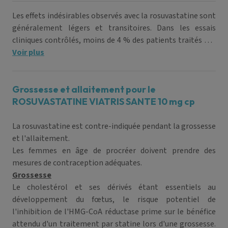
Les effets indésirables observés avec la rosuvastatine sont
généralement légers et transitoires. Dans les essais
cliniques contrôlés, moins de 4 % des patients traités par
rosuvastatine ont dû arrêter le traitement en raison
Voir plus
d'effets indésirables.
Grossesse et allaitement pour le
ROSUVASTATINE VIATRIS SANTE 10 mg cp
La rosuvastatine est contre-indiquée pendant la grossesse
et l'allaitement.
Les femmes en âge de procréer doivent prendre des
mesures de contraception adéquates.
Grossesse
Le cholestérol et ses dérivés étant essentiels au
développement du fœtus, le risque potentiel de
l'inhibition de l'HMG-CoA réductase prime sur le bénéfice
attendu d'un traitement par statine lors d'une grossesse.