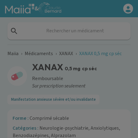
Aller au contenu principal
&
Rechercher un médicament
Maiia
›
Médicaments
›
XANAX
›
XANAX 0,5 mg cp séc
XANAX
0,5 mg
cp séc
Remboursable
Sur prescription seulement
Manifestation anxieuse sévère et/ou invalidante
Forme :
Comprimé sécable
Catégories :
Neurologie-psychiatrie, Anxiolytiques,
Benzodiazépines, Alprazolam