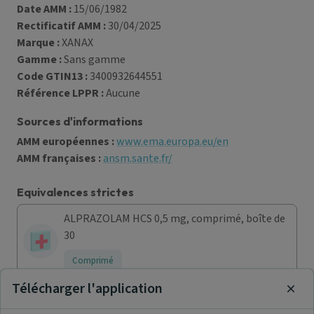
Date AMM :
15/06/1982
Rectificatif AMM :
30/04/2025
Marque :
XANAX
Gamme :
Sans gamme
Code GTIN13 :
3400932644551
Référence LPPR :
Aucune
Sources d'informations
AMM européennes :
www.ema.europa.eu/en
AMM françaises :
ansm.sante.fr/
Equivalences strictes
ALPRAZOLAM HCS 0,5 mg, comprimé, boîte de
30
Comprimé
Télécharger l'application
Clos
ALPRAZOLAM ZYDUS FRANCE 0,5 mg,