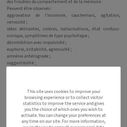
des troubles du comportement et de la mémoire :
Peuvent être observés :
aggravation de l'insomnie, cauchemars, agitation,
nervosité ;
idées délirantes, colères, hallucinations, état confuso-
onirique, symptômes de type psychotique ;
désinhibition avec impulsivité ;
euphorie, irritabilité, agressivité ;
amnésie antérograde ;
suggestibilité ;
impatiences.
Ce syndrome peut s'accompagner de troubles
potentiellement dangereux pour le patient ou pour autrui,
à type de :
This site uses cookies to improve your
comportement inhabituel pour le patient ;
browsing experience or to collect visitor
statistics to improve the service and gives
comportement auto- ou hétéro-agressif, notamment si
you the choice of which ones you wish to
l'entourage tente d'entraver l'activité du patient ;
activate. You can change your preferences at
conduites automatiques avec amnésie post-
any time on our site. For more information,
événementielle.