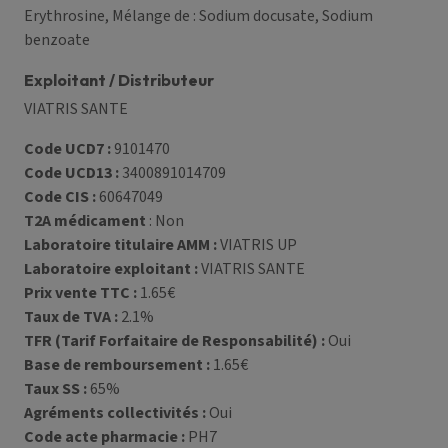
Erythrosine, Mélange de : Sodium docusate, Sodium
benzoate
Exploitant / Distributeur
VIATRIS SANTE
Code UCD7 :
9101470
Code UCD13 :
3400891014709
Code CIS :
60647049
T2A médicament
: Non
Laboratoire titulaire AMM :
VIATRIS UP
Laboratoire exploitant :
VIATRIS SANTE
Prix vente TTC :
1.65€
Taux de TVA :
2.1%
TFR (Tarif Forfaitaire de Responsabilité) :
Oui
Base de remboursement :
1.65€
Taux SS :
65%
Agréments collectivités :
Oui
Code acte pharmacie :
PH7