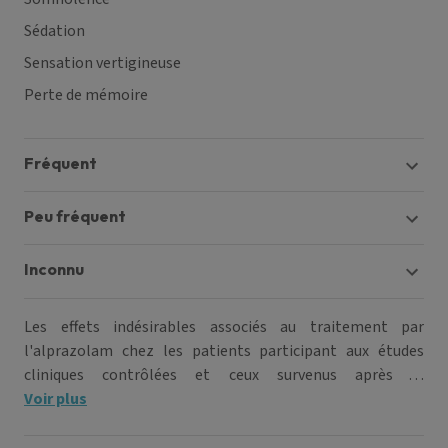
Sédation
Sensation vertigineuse
Perte de mémoire
fréquent
peu fréquent
inconnu
Les effets indésirables associés au traitement par
l'alprazolam chez les patients participant aux études
cliniques contrôlées et ceux survenus après la
commercialisation sont les suivants :
Voir plus