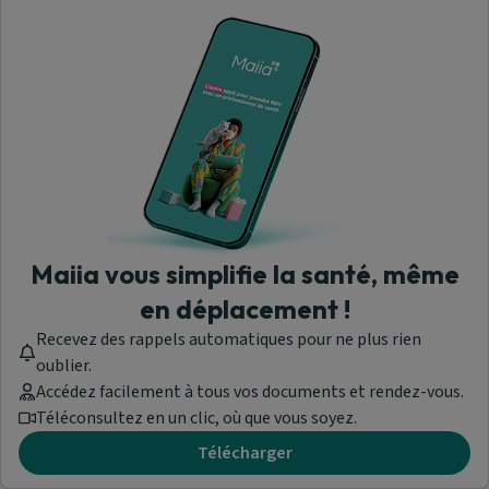
comprimé, boîte de 30
Comprimé
ALPRAZOLAM ALTER 0,50 mg, comprimé
sécable, boîte de 30
Comprimé sécable
ALPRAZOLAM ARROW LAB 0,50 mg, comprimé
Maiia vous simplifie la santé, même
sécable, boîte de 1 flacon de 30
en déplacement !
Comprimé sécable
Recevez des rappels automatiques pour ne plus rien
oublier.
Accédez facilement à tous vos documents et rendez-vous.
Téléconsultez en un clic, où que vous soyez.
Télécharger
Trouver une pharmacie