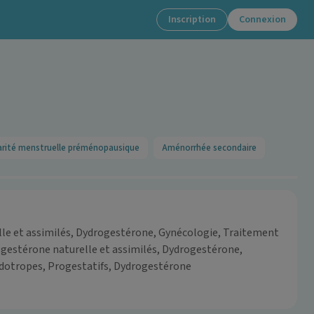
Inscription
Connexion
larité menstruelle préménopausique
Aménorrhée secondaire
lle et assimilés, Dydrogestérone, Gynécologie, Traitement
gestérone naturelle et assimilés, Dydrogestérone,
dotropes, Progestatifs, Dydrogestérone