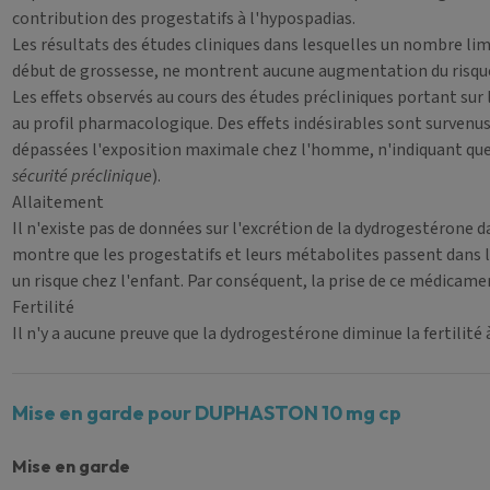
contribution
des progestatifs
à
l'hypospadias.
Les résultats des études cliniques dans lesquelles un nombre li
début de grossesse, ne montrent aucune augmentation du risque. 
Les effets observés au cours des études précliniques portant s
au profil pharmacologique. Des effets indésirables sont surven
dépassées l'exposition maximale chez l'homme, n'indiquant que 
sécurité préclinique
).
Allaitement
Il n'existe pas de données sur l'excrétion de la dydrogestérone d
montre que les progestatifs et leurs métabolites passent dans le 
un risque chez l'enfant. Par conséquent, la prise de ce médicame
Fertilité
Il n'y a aucune preuve que la dydrogestérone diminue la fertilité
Mise en garde pour DUPHASTON 10 mg cp
Mise en garde