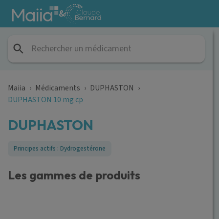
Aller au contenu principal
&
Maiia
›
Médicaments
›
DUPHASTON
›
DUPHASTON 10 mg cp
DUPHASTON
Principes actifs : Dydrogestérone
Les gammes de produits