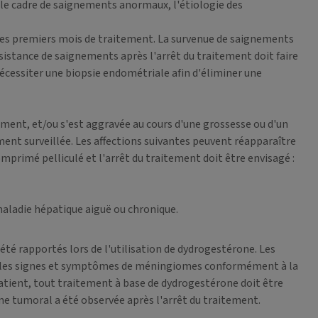
e cadre de saignements anormaux, l'étiologie des
des premiers mois de traitement. La survenue de saignements
rsistance de saignements après l'arrêt du traitement doit faire
cessiter une biopsie endométriale afin d'éliminer une
mment, et/ou s'est aggravée au cours d'une grossesse ou d'un
ent surveillée. Les affections suivantes peuvent réapparaître
rimé pelliculé et l'arrêt du traitement doit être envisagé :
maladie hépatique aiguë ou chronique.
té rapportés lors de l'utilisation de dydrogestérone. Les
cter les signes et symptômes de méningiomes conformément à la
atient, tout traitement à base de dydrogestérone doit être
me tumoral a été observée après l'arrêt du traitement.