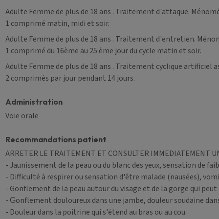
Adulte Femme de plus de 18 ans
. Traitement d'attaque. Ménom
1 comprimé matin, midi et soir.
Adulte Femme de plus de 18 ans
. Traitement d'entretien. Méno
1 comprimé du 16ème au 25 ème jour du cycle matin et soir.
Adulte Femme de plus de 18 ans
. Traitement cyclique artificiel
2 comprimés par jour pendant 14 jours.
Administration
Voie orale
Recommandations patient
ARRETER LE TRAITEMENT ET CONSULTER IMMEDIATEMENT UN M
-
Jaunissement de la peau ou du blanc des yeux, sensation de fai
- Difficulté à respirer ou sensation d'être malade (nausées), vom
- Gonflement de la peau autour du visage et de la gorge qui peut e
-
onflement douloureux dans une jambe, douleur soudaine dans la
G
- Douleur dans la poitrine qui s'étend au bras ou au cou.