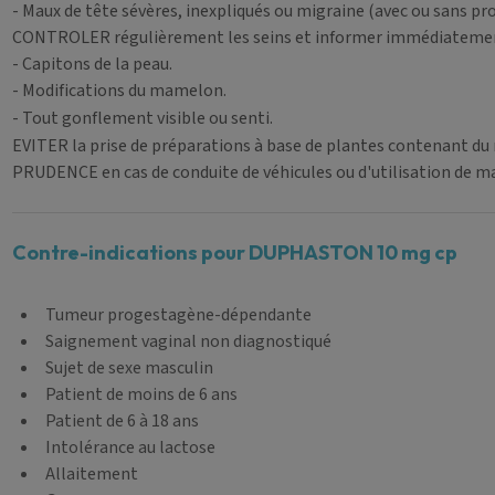
- Maux de tête sévères, inexpliqués ou migraine (avec ou sans pr
CONTROLER régulièrement les seins et informer immédiatement
- Capitons de la peau.
- Modifications du mamelon.
- Tout gonflement visible ou senti.
EVITER la prise de préparations à base de plantes contenant du 
PRUDENCE en cas de conduite de véhicules ou d'utilisation de m
Contre-indications pour DUPHASTON 10 mg cp
Tumeur progestagène-dépendante
Saignement vaginal non diagnostiqué
Sujet de sexe masculin
Patient de moins de 6 ans
Patient de 6 à 18 ans
Intolérance au lactose
Allaitement