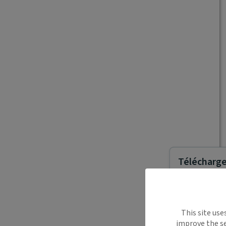
Télécharger
Maiia vous s
This site use
déplacemen
improve the se