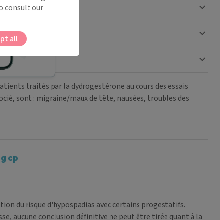
o consult our
pt all
atients traités par la dydrogestérone au cours des essais
ocié, sont : migraine/maux de tête, nausées, troubles des
mg cp
ion du risque d'hypospadias avec certains progestatifs.
sse
, aucune conclusion définitive
ne peut être tirée
quant à la