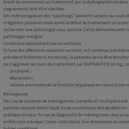
Avant de commencer un traitement par la dydrogestérone dans l
saignements doit être clarifiée.
Des métrorragies et des “spottings” peuvent survenir au cours 
irréguliers plusieurs mois après le début du traitement ou la pe
rechercher une pathologie sous-jacente. Cette démarche peut né
pathologie maligne.
Conditions nécessitant une surveillance
Si l'une des affections suivantes survient, est survenue précéde
précédent traitement hormonal, la patiente devra être étroitem
ou s'aggraver au cours du traitement par DUPHASTON 10 mg, comp
porphyrie ;
·
dépression ;
·
valeurs anormales de la fonction hépatique en raison d'une 
·
Méningiome
Des cas de survenue de méningiomes (simples et multiples) ont é
patients doivent faire l'objet d'une surveillance afin de déte
pratique clinique. En cas de diagnostic de méningiome chez un p
arrêté (voir rubrique
Contre-indications
). Une diminution du volu
Autres conditions