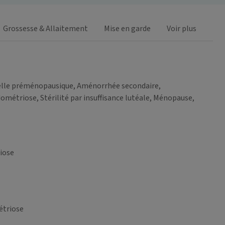
Grossesse & Allaitement
Mise en garde
Voir plus
uelle préménopausique, Aménorrhée secondaire,
triose, Stérilité par insuffisance lutéale, Ménopause,
iose
étriose