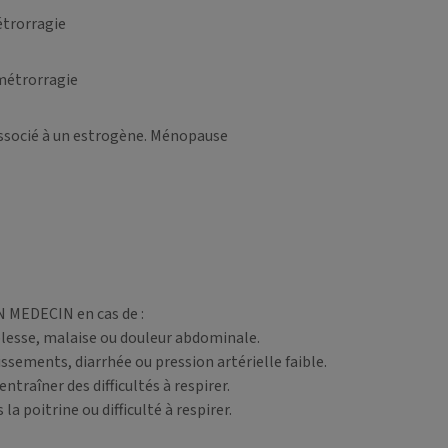
étrorragie
métrorragie
 associé à un estrogène. Ménopause
EDECIN en cas de :
blesse, malaise ou douleur abdominale.
issements, diarrhée ou pression artérielle faible.
ntraîner des difficultés à respirer.
 poitrine ou difficulté à respirer.