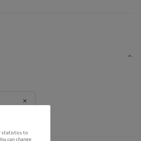
Close
 statistics to
 You can change