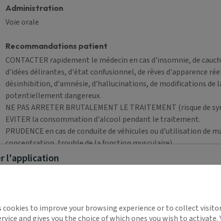
Administration
Voie orale
Recommandations patient
CONTACTER rapidement le médecin en cas d'insomnie, de cauchema
d'idées délirantes, d'état confusionnel, de rêves d'apparence réel
désinhibition, d'amnésie, d'hallucinations, de modifications de 
potentiellement dangereux.
NE PAS ARRETER BRUTALEMENT LE TRAITEMENT (risque de syn
EVITER la consommation d'alcool pendant le traitement.
PRUDENCE en cas de conduite de véhicules ou d'utilisation de m
concentration, trouble de la fonction musculaire).
 l'application
Contre-indications pour LEXOMIL 6 mg cp quadris
implifie la santé, même en
Insuffisance respiratoire sévère
s cookies to improve your browsing experience or to collect visitor
t !
rvice and gives you the choice of which ones you wish to activate.
Insuffisance hépatique sévère