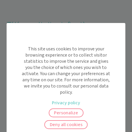
Téléconsultation infirmière en
un suivi médical optimal et
EHPAD :
adapté
This site uses cookies to improve your
browsing experience or to collect visitor
La
téléconsultation assistée
vous permet de contacter
statistics to improve the service and gives
votre médecin à distance dans les mêmes conditions qu’en
you the choice of which ones you wish to
consultation physique. En étant assisté par un
activate. You can change your preferences at
any time on our site. For more information,
professionnel de santé, vous êtes accompagné dans la
we invite you to consult our personal data
pratique mais aussi dans la compréhension de votre suivi.
policy.
En EHPAD, la consultation vidéo assistée permet aux
Privacy policy
résidents de voir plus régulièrement leur médecin
traitant, même si ce dernier est en déplacement. La
Personalize
qualité du suivi est assurée et les résidents peuvent
Deny all cookies
maintenir le lien avec leur médecin.