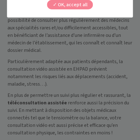
OK, accept all
La
t
éléconsultation assistée en EPHAD
assure un suivi
de meilleur qualité aux patients en leur donnant aussi la
possibilité de consulter
plus régulièrement des médecins
aux spécialités rares et/ou difficilement accessibles, tout
en bénéficiant de l’assistance d’une infirmière ou d’un
médecin de l’établissement, qui les connaît et connaît leur
dossier médical.
Particulièrement adaptée aux patients dépendants, la
consultation vidéo assistée en EHPAD prévient
notamment les risques liés aux déplacements (accident,
maladie, stress…).
En plus de permettre un suivi plus régulier et rassurant, la
téléconsultation assistée
renforce aussi la précision du
suivi. En mettant à disposition des objets médicaux
connectés tel que le tensiomètre ou la balance, votre
consultation vidéo est aussi précise et efficace qu’en
consultation physique, les contraintes en moins !