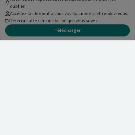
oublier.
Accédez facilement à tous vos documents et rendez-vous.
Téléconsultez en un clic, où que vous soyez.
Télécharger
Besoin d'aide ?
Visitez notre centre de support ou contactez-nous !
Aide & Contact
Trouvez un spécialiste
Nos articles et informations