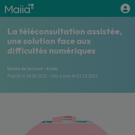
Aller au contenu principal
La téléconsultation assistée,
une solution face aux
difficultés numériques
Durée de lecture : 4 min
Publié le 29.06.2021 - mis à jour le 02.12.2022