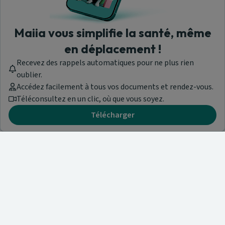
Maiia vous simplifie la santé, même
en déplacement !
Recevez des rappels automatiques pour ne plus rien
oublier.
Accédez facilement à tous vos documents et rendez-vous.
Téléconsultez en un clic, où que vous soyez.
Télécharger
Besoin d'aide ?
Visitez notre centre de support ou contactez-nous !
Aide & Contact