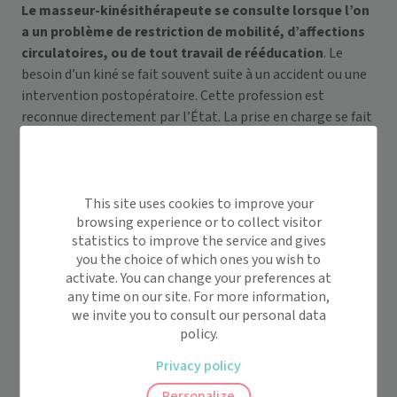
Le masseur-kinésithérapeute se consulte lorsque l’on
a un problème de restriction de mobilité, d’affections
circulatoires, ou de tout travail de rééducation
. Le
besoin d’un kiné se fait souvent suite à un accident ou une
intervention postopératoire. Cette profession est
reconnue directement par l’État. La prise en charge se fait
donc au travers de l’Assurance maladie et la sécurité
sociale en fonction du respect du parcours de soin. Il traite
plus en profondeur l’origine de la pathologie, bien souvent
on va le voir après recommandation d’un médecin
This site uses cookies to improve your
browsing experience or to collect visitor
généraliste.
statistics to improve the service and gives
you the choice of which ones you wish to
activate. You can change your preferences at
any time on our site. For more information,
we invite you to consult our personal data
policy.
Est-ce que l’ostéopathie est efficace
Privacy policy
?
Personalize