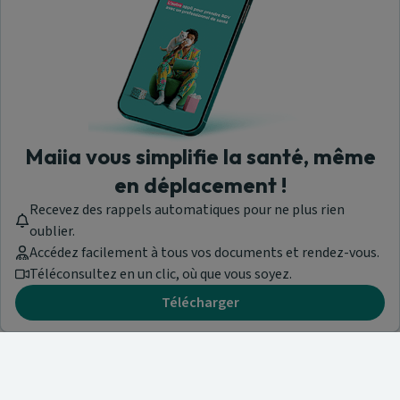
Maiia vous simplifie la santé, même
en déplacement !
Recevez des rappels automatiques pour ne plus rien
oublier.
Accédez facilement à tous vos documents et rendez-vous.
Téléconsultez en un clic, où que vous soyez.
Télécharger
Besoin d'aide ?