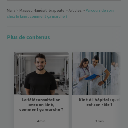
Maiia
>
Masseur-kinésithérapeute
>
Articles
>
Parcours de soin
chez le kiné : comment ça marche ?
Plus de contenus
La téléconsultation
Kiné à l’hôpital : quel
avec un kiné,
est son rôle ?
comment ça marche ?
4 min
3 min