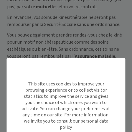
pas) par votre
mutuelle
selon votre contrat.
En revanche, vos soins de kinésithérapie ne seront pas
rembourser par la Sécurité Sociale sans une ordonnance.
Vous pouvez également prendre rendez-vous chez le kiné
pour un motif non thérapeutique comme des soins
esthétiques ou bien-être. Sans ordonnance, ces soins ne
vous seront pas remboursés par l’
Assurance maladie
.
A noter qu’il est également possible depuis la crise du
COVID-19 d’effectuer une
téléconsultation avec un kiné
.
Avec ou sans RDV, cette dernière est bien évidemment
This site uses cookies to improve your
remboursée au même titre qu’une consultation classique.
browsing experience or to collect visitor
statistics to improve the service and gives
you the choice of which ones you wish to
activate. You can change your preferences at
any time on our site. For more information,
we invite you to consult our personal data
policy.