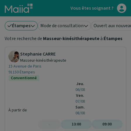
Aller au contenu principal
Vous êtes soignant ?
Étampes
Mode de consultation
Ouvert aux nouvea
Votre recherche de
Masseur-kinésithérapeute
à
Étampes
Stephanie CARRE
Masseur-kinésithérapeute
15 Avenue de Paris
91150 Étampes
Conventionné
Jeu.
06/08
Ven.
07/08
Sam.
À partir de
08/08
-
13:00
09:00