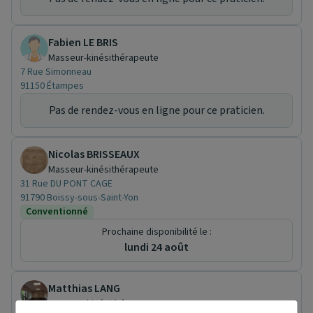
Fabien LE BRIS
Masseur-kinésithérapeute
7 Rue Simonneau
91150 Étampes
Pas de rendez-vous en ligne pour ce praticien.
Nicolas BRISSEAUX
Masseur-kinésithérapeute
31 Rue DU PONT CAGE
91790 Boissy-sous-Saint-Yon
Conventionné
Prochaine disponibilité le :
lundi 24 août
Matthias LANG
Masseur-kinésithérapeute