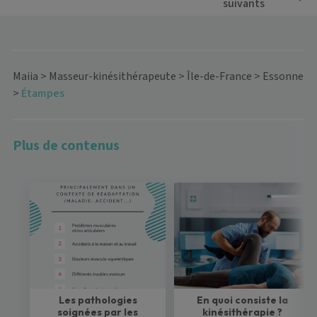
suivants
Maiia
>
Masseur-kinésithérapeute
>
Île-de-France
>
Essonne
>
Étampes
Plus de contenus
Les pathologies
En quoi consiste la
soignées par les
kinésithérapie ?