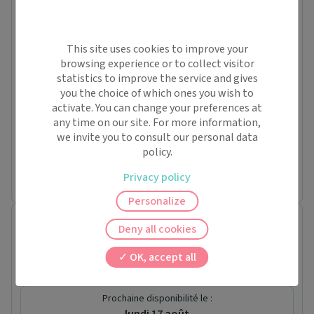
31 Rue DU PONT CAGE
91790 Boissy-sous-Saint-Yon
Conventionné
Jeu.
This site uses cookies to improve your
06/08
browsing experience or to collect visitor
Ven.
statistics to improve the service and gives
07/08
you the choice of which ones you wish to
Sam.
activate. You can change your preferences at
À partir de
08/08
any time on our site. For more information,
we invite you to consult our personal data
-
13:00
-
policy.
Jusqu'à
-
14:30
-
Privacy policy
Personalize
Katia HAEZEBAERT
Deny all cookies
Masseur-kinésithérapeute
4bis rue de la libération
OK, accept all
78830 Bonnelles
Conventionné
Prochaine disponibilité le :