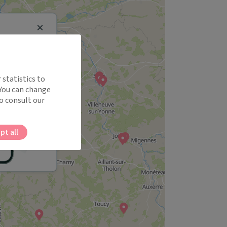
Close
 statistics to
 You can change
o consult our
pt all