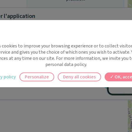
 l'application
Pas de rendez-vous en ligne pour ce
implifie la santé, même en
praticien.
s cookies to improve your browsing experience or to collect visitor
t !
rvice and gives you the choice of which ones you wish to activate.
 rappels automatiques pour ne plus rien
nces at any time on our site. For more information, we invite you t
personal data policy.
ilement à tous vos documents et rendez-
Résultats suivants
y policy
Personalize
Deny all cookies
OK, acce
ez en un clic, où que vous soyez.