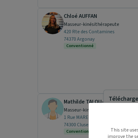
Chloé AUFFAN
Masseur-kinésithérapeute
420 Rte des Contamines
74370 Argonay
Conventionné
Télécharger
Mathilde TALOU-DERIBLE
Masseur-kinésithérapeute
1 Rue MARECHAL LECLERC
Maiia vous s
74300 Cluses
This site use
Conventionné
déplacemen
improve the se