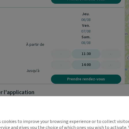
Jeu.
06/08
Ven.
07/08
Sam.
08/08
À partir de
-
11:30
-
-
14:00
-
Jusqu'à
Prendre rendez-vous
 l'application
Jeu.
06/08
Ven.
07/08
implifie la santé, même en
Sam.
s cookies to improve your browsing experience or to collect visitor
08/08
t !
À partir de
rvice and gives you the choice of which ones you wish to activate.