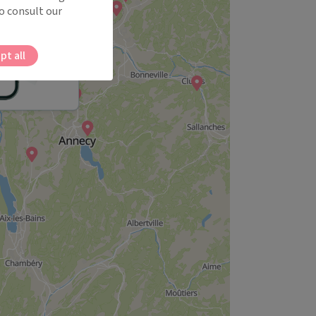
o consult our
pt all