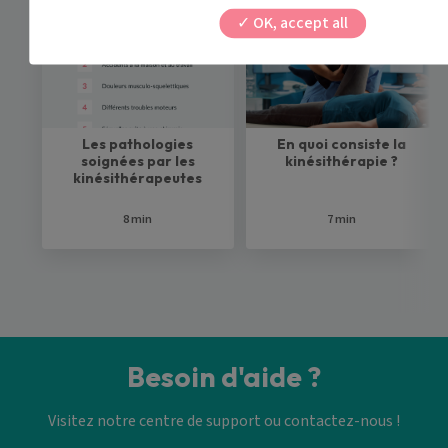
OK, accept all
Les pathologies
En quoi consiste la
soignées par les
kinésithérapie ?
kinésithérapeutes
8 min
7 min
Besoin d'aide ?
Visitez notre centre de support ou contactez-nous !