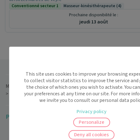
Conventionné secteur 1
Masseur-kinésithérapeute (4)
Prochaine disponibilité le :
jeudi 13 août
This site uses cookies to improve your browsing expe
to collect visitor statistics to improve the service and
Maiia
>
Masseur-kinésithérapeute
>
Auvergne-Rhône-Alpes
the choice of which ones you wish to activate. You ca
>
Puy-de-Dôme
>
Lempdes
your preferences at any time on our site. For more inf
we invite you to consult our personal data polic
Privacy policy
Plus de contenus
Personalize
Deny all cookies