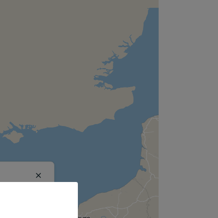
Close