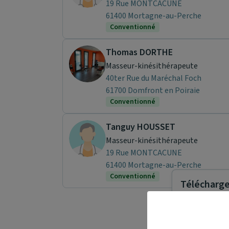
19 Rue MONTCACUNE
61400 Mortagne-au-Perche
Conventionné
Thomas DORTHE
Masseur-kinésithérapeute
40ter Rue du Maréchal Foch
61700 Domfront en Poiraie
Conventionné
Tanguy HOUSSET
Masseur-kinésithérapeute
19 Rue MONTCACUNE
61400 Mortagne-au-Perche
Conventionné
Télécharger
Maiia vous s