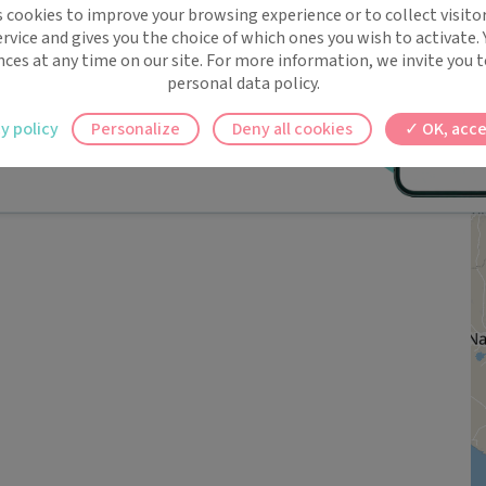
s cookies to improve your browsing experience or to collect visitor
t !
rvice and gives you the choice of which ones you wish to activate.
 rappels automatiques pour ne plus rien
nces at any time on our site. For more information, we invite you t
personal data policy.
ilement à tous vos documents et rendez-
y policy
Personalize
Deny all cookies
OK, acce
ez en un clic, où que vous soyez.