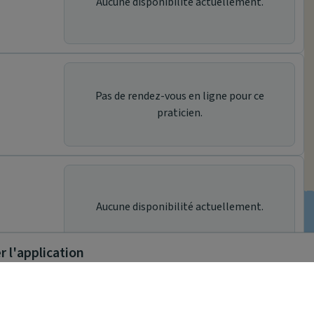
Aucune disponibilité actuellement.
Pas de rendez-vous en ligne pour ce
praticien.
Aucune disponibilité actuellement.
 l'application
Résultats suivants
implifie la santé, même en