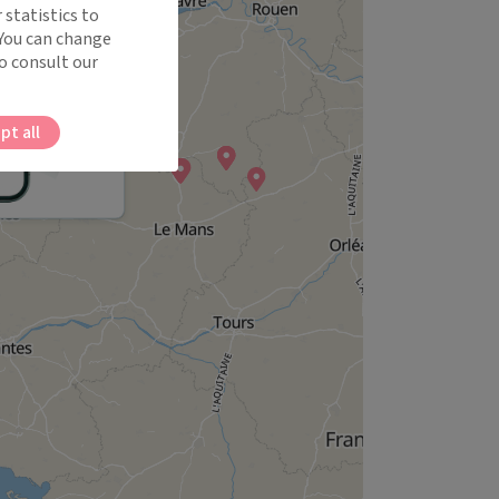
 statistics to
 You can change
o consult our
pt all