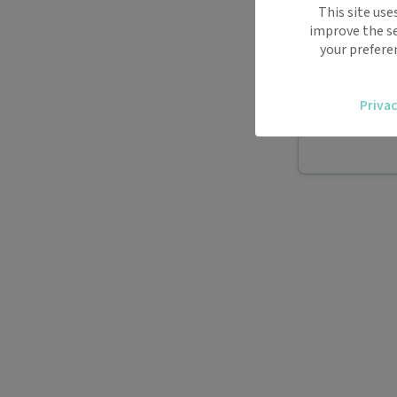
This site use
déplacemen
improve the se
Recevez des
your prefere
oublier.
Accédez fac
Privac
vous.
Téléconsult