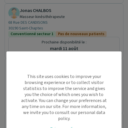
Jonas CHALBOS
Masseur-kinésithérapeute
68 Rue DES CANDISONS
30190 Saint-Chaptes
Conventionné secteur 1
Pas de nouveaux patients
Prochaine disponibilité le :
mardi 11 août
Charlotte CASTELLO
Masseur-kinésithérapeute
This site uses cookies to improve your
68 Rue DES CANDISONS
browsing experience or to collect visitor
30190 Saint-Chaptes
statistics to improve the service and gives
Conventionné
Pas de nouveaux patients
you the choice of which ones you wish to
Prochaine disponibilité le :
activate. You can change your preferences at
mercredi 12 août
any time on our site. For more information,
we invite you to consult our personal data
policy.
Christophe QUEULIN
Masseur-kinésithérapeute