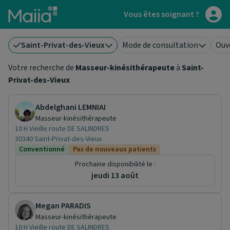
Aller au contenu principal
Vous êtes soignant ?
Saint-Privat-des-Vieux
Mode de consultation
Ouv
Votre recherche de
Masseur-kinésithérapeute
à
Saint-
Privat-des-Vieux
Abdelghani LEMNIAI
Masseur-kinésithérapeute
10 H Vieille route DE SALINDRES
30340 Saint-Privat-des-Vieux
Conventionné
Pas de nouveaux patients
Prochaine disponibilité le :
jeudi 13 août
Megan PARADIS
Masseur-kinésithérapeute
10 H Vieille route DE SALINDRES