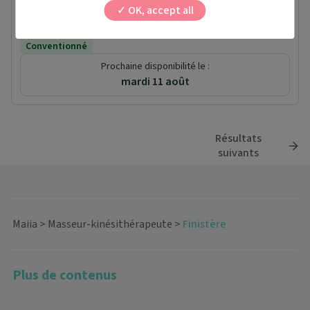
Masseur-kinésithérapeute
OK, accept all
Rond point de Goarem Braz
29820 Guilers
Conventionné
Prochaine disponibilité le :
mardi 11 août
Résultats
suivants
Maiia
>
Masseur-kinésithérapeute
>
Finistère
Plus de contenus