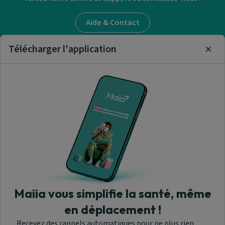
Aide & Contact
Télécharger l'application
Clos
Trouver un masseur-
kinésithérapeute
Nos articles et informations
A propos de nous
Maiia vous simplifie la santé, même
en déplacement !
Recevez des rappels automatiques pour ne plus rien