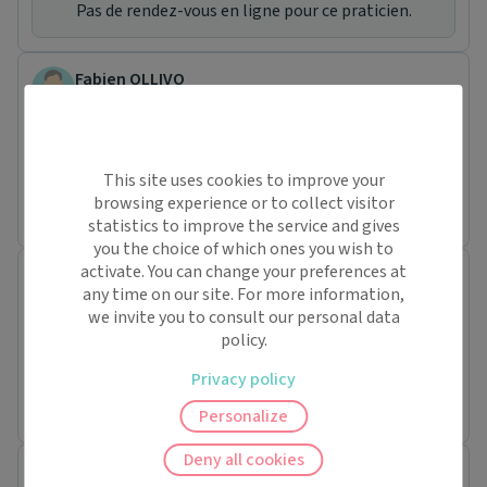
Pas de rendez-vous en ligne pour ce praticien.
Fabien OLLIVO
Masseur-kinésithérapeute
33 rue Charles de Gaulle
29820 Guilers
Conventionné secteur 1
This site uses cookies to improve your
browsing experience or to collect visitor
Pas de rendez-vous en ligne pour ce praticien.
statistics to improve the service and gives
you the choice of which ones you wish to
activate. You can change your preferences at
LAURENCE ALEXANDRE
any time on our site. For more information,
Masseur-kinésithérapeute
we invite you to consult our personal data
27bis rue Professeur Langevin
policy.
29200 Brest
Conventionné secteur 1
Privacy policy
Pas de rendez-vous en ligne pour ce praticien.
Personalize
Deny all cookies
Séverine GIRARD-FLOCH