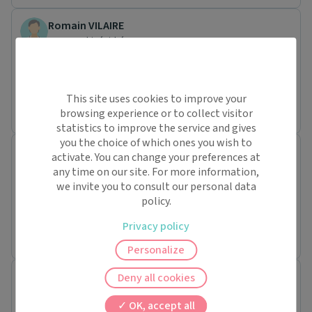
Romain VILAIRE
Masseur-kinésithérapeute
8 Cour du Commandant Charcot
18390 Saint-Germain-du-Puy
Conventionné secteur 1
This site uses cookies to improve your
Pas de rendez-vous en ligne pour ce praticien.
browsing experience or to collect visitor
statistics to improve the service and gives
you the choice of which ones you wish to
Anna PILARZ
activate. You can change your preferences at
Masseur-kinésithérapeute
any time on our site. For more information,
11 Rue PORTE AUX BOEUFS
we invite you to consult our personal data
18100 Vierzon
policy.
Conventionné secteur 1
Privacy policy
Pas de rendez-vous en ligne pour ce praticien.
Personalize
Nicoleta RADULESCU
Deny all cookies
Masseur-kinésithérapeute
OK, accept all
7 Avenue DES DROITS DE L'HOMME