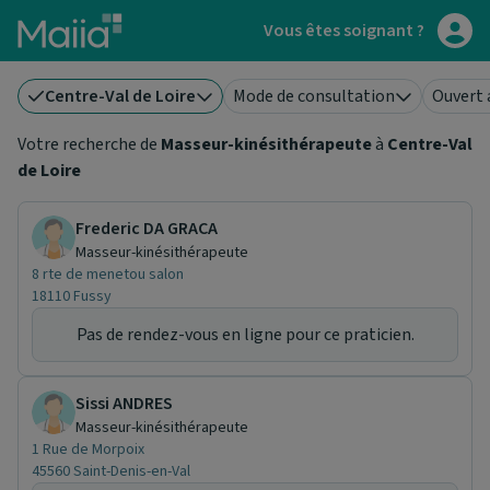
Aller au contenu principal
Vous êtes soignant ?
Centre-Val de Loire
Mode de consultation
Ouvert 
Votre recherche de
Masseur-kinésithérapeute
à
Centre-Val
de Loire
Frederic DA GRACA
Masseur-kinésithérapeute
8 rte de menetou salon
18110 Fussy
Pas de rendez-vous en ligne pour ce praticien.
Sissi ANDRES
Masseur-kinésithérapeute
1 Rue de Morpoix
45560 Saint-Denis-en-Val