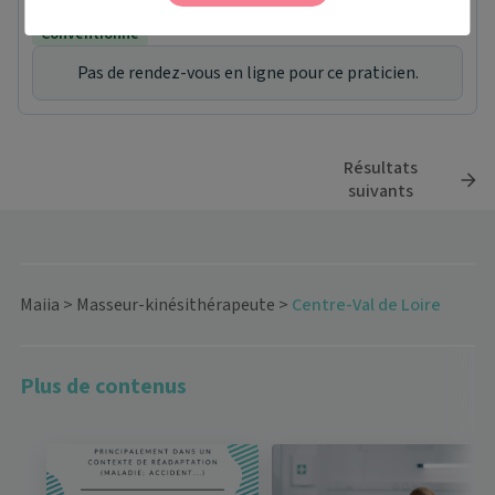
45000 Orléans
Conventionné
Pas de rendez-vous en ligne pour ce praticien.
Résultats
suivants
Maiia
>
Masseur-kinésithérapeute
>
Centre-Val de Loire
Plus de contenus