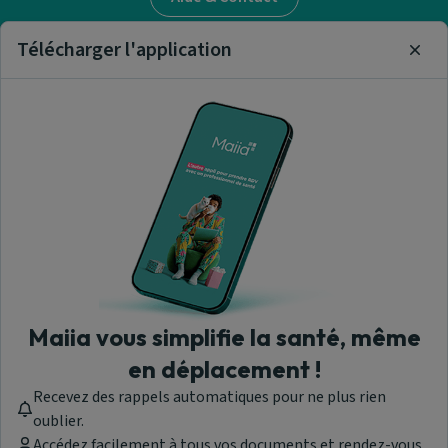
Télécharger l'application
Clos
Trouver un masseur-
kinésithérapeute
Nos articles et informations
A propos de nous
Maiia vous simplifie la santé, même
en déplacement !
Recevez des rappels automatiques pour ne plus rien
Maiia - © 2026 Tous droits réservés
oublier.
Version 1.309.0.1919
Accédez facilement à tous vos documents et rendez-vous.