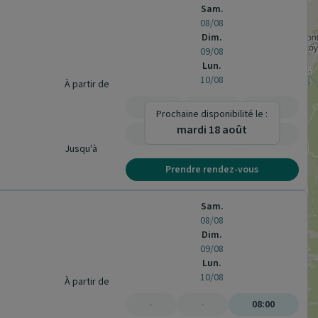
Sam.
08/08
Dim.
09/08
Lun.
10/08
À partir de
-
-
-
Prochaine disponibilité le :
mardi 18 août
-
-
-
Jusqu'à
Prendre rendez-vous
Sam.
08/08
Dim.
09/08
Lun.
10/08
À partir de
-
-
08:00