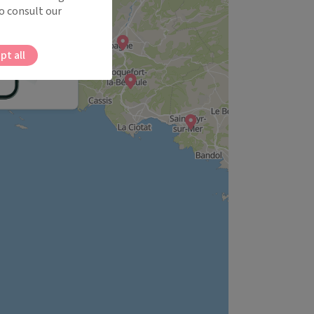
o consult our
pt all