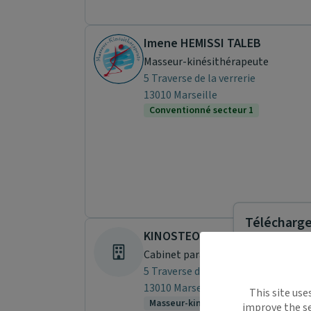
Imene HEMISSI TALEB
Masseur-kinésithérapeute
5 Traverse de la verrerie
13010 Marseille
Conventionné secteur 1
Télécharger
KINOSTEOSPORT 13
Cabinet paramédical
5 Traverse de la verrerie
Maiia vous s
13010 Marseille
This site use
déplacemen
Masseur-kinésithérapeute (4)
improve the se