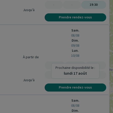
-
-
19:30
Jusqu'à
Prendre rendez-vous
Sam.
08/08
Dim.
09/08
Lun.
10/08
À partir de
-
-
-
Prochaine disponibilité le :
lundi 17 août
-
-
-
Jusqu'à
Prendre rendez-vous
Sam.
08/08
Dim.