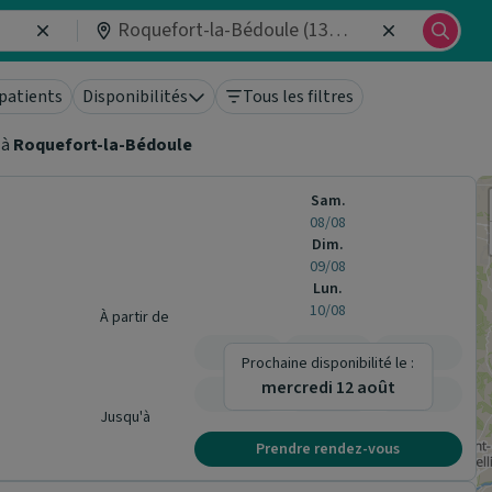
patients
Disponibilités
Tous les filtres
à
Roquefort-la-Bédoule
Sam.
08/08
Dim.
09/08
Lun.
10/08
À partir de
-
-
-
Prochaine disponibilité le :
mercredi 12 août
-
-
-
Jusqu'à
Prendre rendez-vous