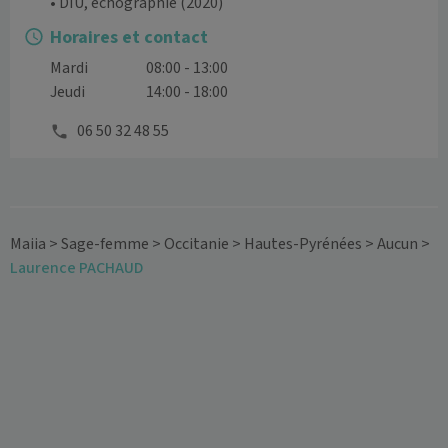
• DIU, échographie
(2020)
Horaires et contact
Mardi
08:00 - 13:00
Jeudi
14:00 - 18:00
06 50 32 48 55
Maiia
>
Sage-femme
>
Occitanie
>
Hautes-Pyrénées
>
Aucun
>
Laurence PACHAUD