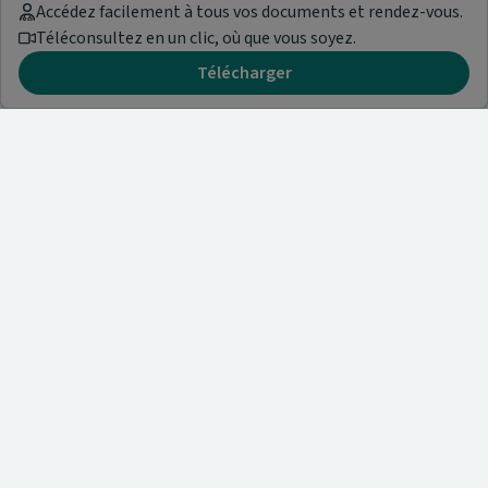
Accédez facilement à tous vos documents et rendez-vous.
Téléconsultez en un clic, où que vous soyez.
Télécharger
Besoin d'aide ?
Visitez notre centre de support ou contactez-nous !
Aide & Contact
Trouvez un spécialiste
Nos articles et informations