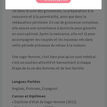
contraception, et bien plus encore. Elle joue un rôle 
clé dans le suivi des grossesses, la préparation à la 
naissance et à la parentalité, ainsi que dans la 
rééducation périnéale. En cas de grossesse complexe, 
elle assure une surveillance à domicile pour garantir 
un suivi optimal. Après la naissance, elle est là pour 
accompagner les couples et les nouveau-nés dans 
cette période précieuse du retour à la maison.

Une sage-femme, c’est bien plus qu’un suivi médical : 
c’est un soutien attentif et bienveillant à chaque 
étape de la vie des femmes et de leur famille.

Langues Parlées
Anglais, Polonais, Espagnol
Cursus et Diplômes
• Diplôme d'état de Sage-femme
(2012)