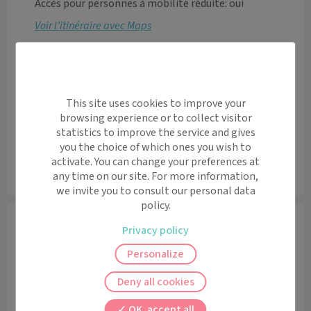
Accès pour personnes à mobilité réduite: oui
Voir l’itinéraire avec Maps
+
−
This site uses cookies to improve your
browsing experience or to collect visitor
statistics to improve the service and gives
you the choice of which ones you wish to
activate. You can change your preferences at
any time on our site. For more information,
Leaflet
|
©
OpenStreetMap
contributors
we invite you to consult our personal data
policy.
Informations
Privacy policy
Personalize
   La sage-femme est une professionnelle de santé 
experte en gynécologie et obstétrique. Elle 
Deny all cookies
accompagne les femmes dès l'âge de 15 ans pour leur 
OK, accept all
suivi gynécologique, la prescription de tout type de 