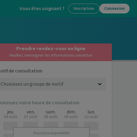
Vous êtes soignant ?
Inscription
Connexion
Prendre rendez-vous en ligne
Veuillez renseigner les informations suivantes
otif de consultation
hoisissez votre heure de consultation
jeu.
ven.
sam.
dim.
lun.
06 août
07 août
08 août
09 août
10 août
Prochaine disponibilité