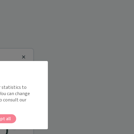
Close
 statistics to
 You can change
o consult our
pt all