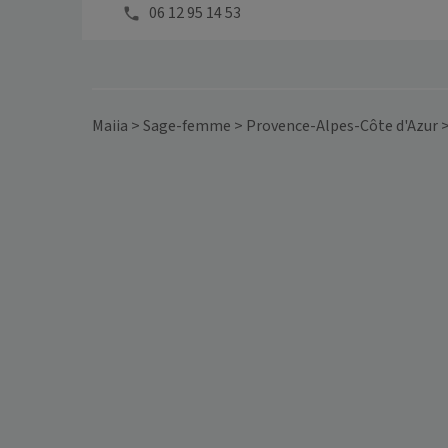
06 12 95 14 53
Maiia
>
Sage-femme
>
Provence-Alpes-Côte d'Azur