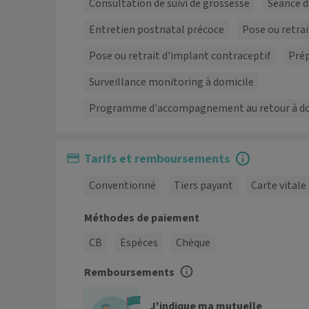
Consultation de suivi de grossesse
Séance d
Entretien postnatal précoce
Pose ou retrai
Pose ou retrait d'implant contraceptif
Prép
Surveillance monitoring à domicile
Programme d'accompagnement au retour à d
Tarifs et remboursements
Conventionné
Tiers payant
Carte vitale
Méthodes de paiement
CB
Espèces
Chèque
Remboursements
J'indique ma mutuelle