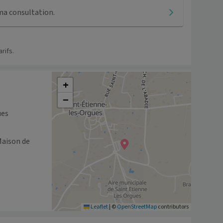
ma consultation.
rifs.
+
−
ues
Maison de 
Leaflet
|
©
OpenStreetMap
contributors