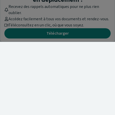
Recevez des rappels automatiques pour ne plus rien
oublier.
Accédez facilement à tous vos documents et rendez-vous.
Téléconsultez en un clic, où que vous soyez.
Télécharger
Besoin d'aide ?
Visitez notre centre de support ou contactez-nous !
Aide & Contact
Trouvez un spécialiste