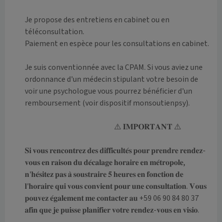
Je propose des entretiens en cabinet ou en 
téléconsultation.

Paiement en espèce pour les consultations en cabinet. 

Je suis conventionnée avec la CPAM. Si vous aviez une 
ordonnance d'un médecin stipulant votre besoin de 
voir une psychologue vous pourrez bénéficier d'un 
remboursement (voir dispositif monsoutienpsy).

                                                            ⚠️ 𝐈𝐌𝐏𝐎𝐑𝐓𝐀𝐍𝐓 ⚠️

𝐒𝐢 𝐯𝐨𝐮𝐬 𝐫𝐞𝐧𝐜𝐨𝐧𝐭𝐫𝐞𝐳 𝐝𝐞𝐬 𝐝𝐢𝐟𝐟𝐢𝐜𝐮𝐥𝐭𝐞́𝐬 𝐩𝐨𝐮𝐫 𝐩𝐫𝐞𝐧𝐝𝐫𝐞 𝐫𝐞𝐧𝐝𝐞𝐳-
𝐯𝐨𝐮𝐬 𝐞𝐧 𝐫𝐚𝐢𝐬𝐨𝐧 𝐝𝐮 𝐝𝐞́𝐜𝐚𝐥𝐚𝐠𝐞 𝐡𝐨𝐫𝐚𝐢𝐫𝐞 𝐞𝐧 𝐦𝐞́𝐭𝐫𝐨𝐩𝐨𝐥𝐞, 
𝐧'𝐡𝐞́𝐬𝐢𝐭𝐞𝐳 𝐩𝐚𝐬 𝐚̀ 𝐬𝐨𝐮𝐬𝐭𝐫𝐚𝐢𝐫𝐞 𝟓 𝐡𝐞𝐮𝐫𝐞𝐬 𝐞𝐧 𝐟𝐨𝐧𝐜𝐭𝐢𝐨𝐧 𝐝𝐞 
𝐥'𝐡𝐨𝐫𝐚𝐢𝐫𝐞 𝐪𝐮𝐢 𝐯𝐨𝐮𝐬 𝐜𝐨𝐧𝐯𝐢𝐞𝐧𝐭 𝐩𝐨𝐮𝐫 𝐮𝐧𝐞 𝐜𝐨𝐧𝐬𝐮𝐥𝐭𝐚𝐭𝐢𝐨𝐧. 𝐕𝐨𝐮𝐬 
𝐩𝐨𝐮𝐯𝐞𝐳 𝐞́𝐠𝐚𝐥𝐞𝐦𝐞𝐧𝐭 𝐦𝐞 𝐜𝐨𝐧𝐭𝐚𝐜𝐭𝐞𝐫 𝐚𝐮 +59 06 90 84 80 37 
𝐚𝐟𝐢𝐧 𝐪𝐮𝐞 𝐣𝐞 𝐩𝐮𝐢𝐬𝐬𝐞 𝐩𝐥𝐚𝐧𝐢𝐟𝐢𝐞𝐫 𝐯𝐨𝐭𝐫𝐞 𝐫𝐞𝐧𝐝𝐞𝐳-𝐯𝐨𝐮𝐬 𝐞𝐧 𝐯𝐢𝐬𝐢𝐨.