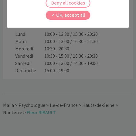
cela, il conçoit et met en place des actions 
Deny all cookies
préventives et curatives comme l'écoute ou les 
conseils. 
OK, accept all
Horaires et contact
Lundi
10:00 - 13:30 / 15:30 - 20:30
Mardi
10:00 - 13:00 / 16:30 - 21:30
Mercredi
10:30 - 20:30
Vendredi
10:30 - 15:00 / 18:30 - 20:30
Samedi
10:00 - 13:00 / 14:30 - 19:00
Dimanche
15:00 - 19:00
Maiia
>
Psychologue
>
Île-de-France
>
Hauts-de-Seine
>
Nanterre
>
Fleur RIBAULT