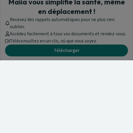
Maiia vous simplifie la santé, même
en déplacement !
Recevez des rappels automatiques pour ne plus rien
oublier.
Accédez facilement à tous vos documents et rendez-vous.
Téléconsultez en un clic, où que vous soyez.
Télécharger
Besoin d'aide ?
Visitez notre centre de support ou contactez-nous !
Aide & Contact
Trouvez un spécialiste