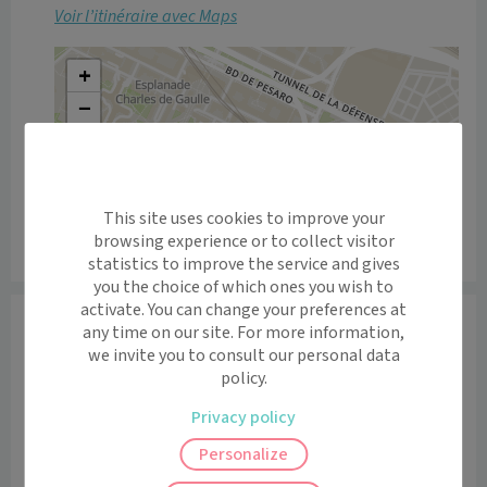
Voir l’itinéraire avec Maps
+
−
This site uses cookies to improve your
browsing experience or to collect visitor
Leaflet
|
©
OpenStreetMap
contributors
statistics to improve the service and gives
you the choice of which ones you wish to
activate. You can change your preferences at
Informations
any time on our site. For more information,
we invite you to consult our personal data
Présentation

policy.
Le psychologue est le spécialiste du psychisme et du 
comportement humain. Il réalise des analyses et des 
Privacy policy
évaluations psychologiques de patients en souffrance 
Personalize
psychique afin de les aider à dépasser celle-ci. Pour 