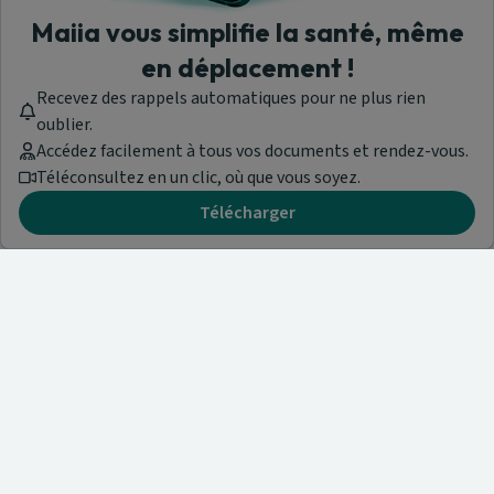
Maiia vous simplifie la santé, même
en déplacement !
Recevez des rappels automatiques pour ne plus rien
oublier.
Accédez facilement à tous vos documents et rendez-vous.
Téléconsultez en un clic, où que vous soyez.
Télécharger
Besoin d'aide ?
Visitez notre centre de support ou contactez-nous !
Aide & Contact
Trouvez un spécialiste