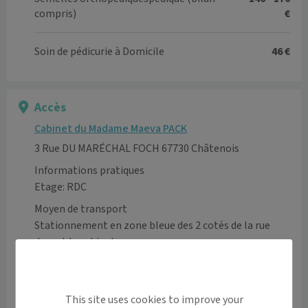
compris)
€
Soin de pédicurie à Domicile
46 €
Accès
Cabinet du Madame Maeva PACK
3 Rue DU MARÉCHAL FOCH 67730 Châtenois
Informations pratiques
Etage: RDC
Moyen de transport
Stationnement en zone bleue des 2 cotés de la rue 
Voir l’itinéraire avec Maps
+
This site uses cookies to improve your