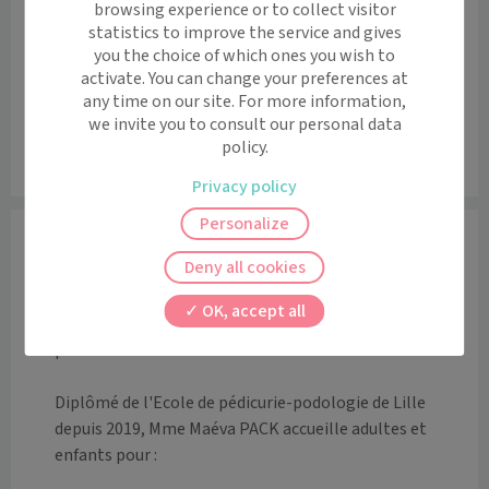
browsing experience or to collect visitor
−
statistics to improve the service and gives
you the choice of which ones you wish to
activate. You can change your preferences at
any time on our site. For more information,
we invite you to consult our personal data
policy.
Leaflet
|
©
OpenStreetMap
contributors
Privacy policy
Personalize
Informations
Deny all cookies
Mme Maéva PACK,  pédicure-podologue vous accueille 
dans son cabinet situé au 3 rue du Maréchal Foch à 
OK, accept all
Châtenois (67), à l'emplacement de l'ancien bureau de 
poste.

Diplômé de l'Ecole de pédicurie-podologie de Lille 
depuis 2019, Mme Maéva PACK accueille adultes et 
enfants pour :
