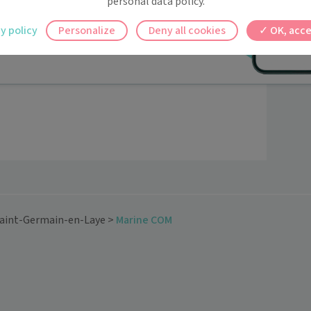
personal data policy.
ilement à tous vos documents et rendez-
y policy
Personalize
Deny all cookies
OK, acce
ez en un clic, où que vous soyez.
aint-Germain-en-Laye
>
Marine COM