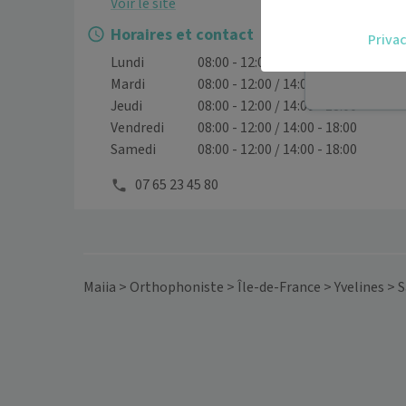
Voir le site
Accédez fac
Horaires et contact
Privac
vous.
Lundi
08:00 - 12:00 / 14:00 - 18:00
Téléconsult
Mardi
08:00 - 12:00 / 14:00 - 18:00
Jeudi
08:00 - 12:00 / 14:00 - 18:00
Vendredi
08:00 - 12:00 / 14:00 - 18:00
Samedi
08:00 - 12:00 / 14:00 - 18:00
07 65 23 45 80
Maiia
>
Orthophoniste
>
Île-de-France
>
Yvelines
>
S