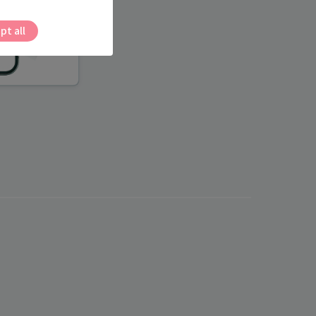
pt all