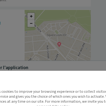
rifs.
+
−
M
 l'application
Leaflet
|
©
OpenStreetMap
contributors
implifie la santé, même en
s cookies to improve your browsing experience or to collect visitor
int-Germain-en-Laye . 
t !
rvice and gives you the choice of which ones you wish to activate.
 rappels automatiques pour ne plus rien
nces at any time on our site. For more information, we invite you t