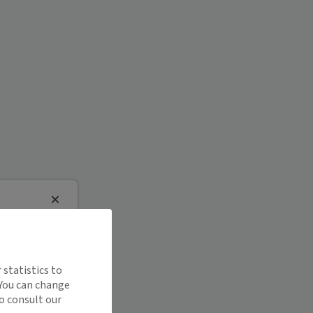
Close
 statistics to
 You can change
o consult our