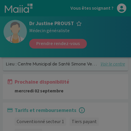
Aller au contenu principal
Vous êtes soignant ?
Dr Justine PROUST
Médecin généraliste
Prendre rendez-vous
Voir le centre
Lieu :
Centre Municipal de Santé Simone Veil - de Châtillon
Prochaine disponibilité
mercredi 02 septembre
Tarifs et remboursements
Conventionné secteur 1
Tiers payant