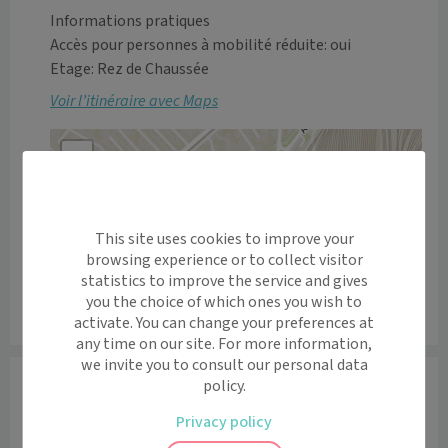
Informations pratiques
Accès pour personnes à mobilité réduite: oui
Etage: Rez de Chaussée
Voir l’itinéraire avec Maps
+
−
This site uses cookies to improve your
browsing experience or to collect visitor
statistics to improve the service and gives
you the choice of which ones you wish to
activate. You can change your preferences at
Leaflet
|
©
OpenStreetMap
contributors
any time on our site. For more information,
we invite you to consult our personal data
Informations
policy.
Le Dr Proust accueille les enfants et les adultes de 
Privacy policy
tout âge, pour tous types de soins médicaux généraux 