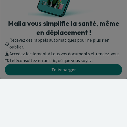
Maiia vous simplifie la santé, même
en déplacement !
Recevez des rappels automatiques pour ne plus rien
oublier.
Accédez facilement à tous vos documents et rendez-vous.
Téléconsultez en un clic, où que vous soyez.
Télécharger
Besoin d'aide ?
Visitez notre centre de support ou contactez-nous !
Aide & Contact