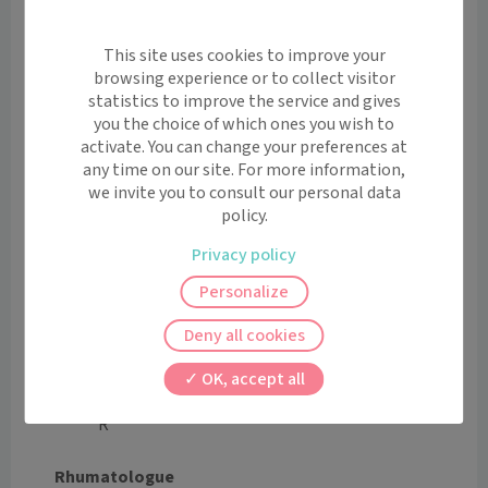
Dr Sophie
Dr Didier
Dr Justine
This site uses cookies to improve your
BIGAY
DUHOT
PROUST
browsing experience or to collect visitor
statistics to improve the service and gives
you the choice of which ones you wish to
activate. You can change your preferences at
any time on our site. For more information,
Dr Roshane
Dr Marjolène
we invite you to consult our personal data
ZEINOU
BONNET
policy.
Privacy policy
Dermatologue et vénérologue
Personalize
Deny all cookies
Dr Brigitte
OK, accept all
CHANDENIE
R
Rhumatologue