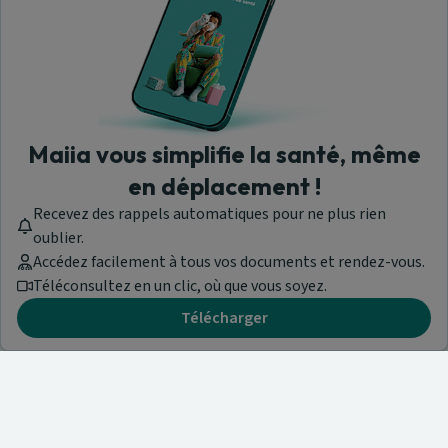
Maiia vous simplifie la santé, même
en déplacement !
Recevez des rappels automatiques pour ne plus rien
oublier.
Accédez facilement à tous vos documents et rendez-vous.
Téléconsultez en un clic, où que vous soyez.
Télécharger
Besoin d'aide ?
Visitez notre centre de support ou contactez-nous !