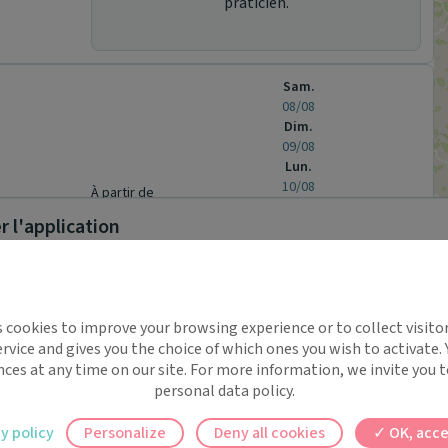
praticien.
Sam.
08/08
Dim.
09/08
Lun.
10/08
À partir de
 l'application
-
-
-
Prochaine disponibilité le :
mardi 1 septembre
-
-
-
Jusqu'à
implifie la santé, même en
Prendre rendez-vous
s cookies to improve your browsing experience or to collect visitor
t !
rvice and gives you the choice of which ones you wish to activate.
 rappels automatiques pour ne plus rien
Sam.
nces at any time on our site. For more information, we invite you t
08/08
personal data policy.
Dim.
ilement à tous vos documents et rendez-
09/08
y policy
Personalize
Deny all cookies
OK, acce
Lun.