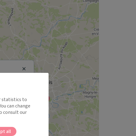
Close
 statistics to
 You can change
o consult our
pt all