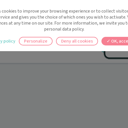
implifie la santé, même en
s cookies to improve your browsing experience or to collect visitor
t !
rvice and gives you the choice of which ones you wish to activate.
 rappels automatiques pour ne plus rien
nces at any time on our site. For more information, we invite you t
personal data policy.
ilement à tous vos documents et rendez-
y policy
Personalize
Deny all cookies
OK, acce
ez en un clic, où que vous soyez.