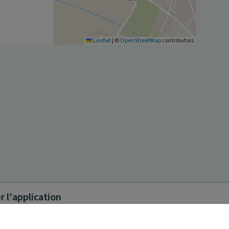
Leaflet
|
©
OpenStreetMap
contributors
 l'application