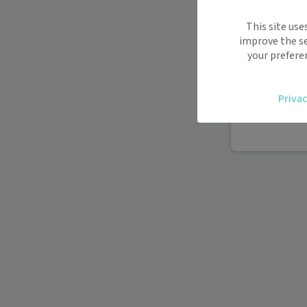
Maiia vous s
This site use
déplacemen
improve the se
Recevez des
your prefere
oublier.
Accédez fac
Privac
vous.
Téléconsult