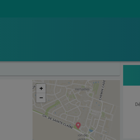
+
−
Dé