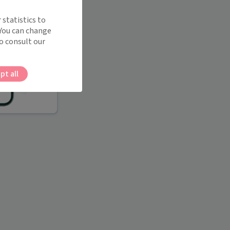
 statistics to
 You can change
o consult our
pt all