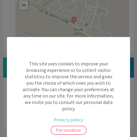
−
Leaflet
|
©
OpenStreetMap
contributors
Vous êtes Dr François JEGOU ?
This site uses cookies to improve your
browsing experience or to collect visitor
Modifier vos informations
statistics to improve the service and gives
you the choice of which ones you wish to
Vous êtes professionnel de santé ?
activate. You can change your preferences at
Découvrez l'agenda en ligne et la téléconsultation

any time on our site. For more information,
we invite you to consult our personal data
par Maiia
policy.
Vous êtes professionnel de santé
Privacy policy
Personalize