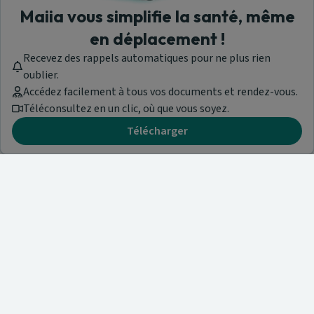
Maiia vous simplifie la santé, même
en déplacement !
Recevez des rappels automatiques pour ne plus rien
oublier.
Accédez facilement à tous vos documents et rendez-vous.
Téléconsultez en un clic, où que vous soyez.
Télécharger
Besoin d'aide ?
Visitez notre centre de support ou contactez-nous !
Aide & Contact
Trouvez un spécialiste