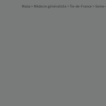
Maiia
>
Médecin généraliste
>
Île-de-France
>
Seine