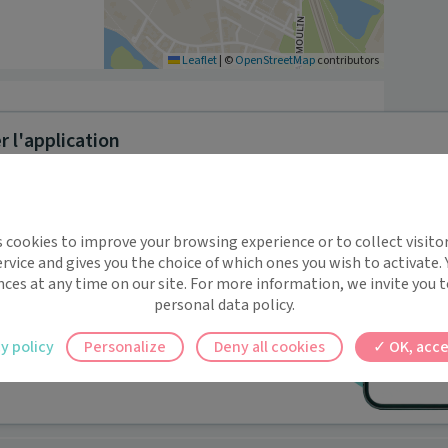
Leaflet
|
©
OpenStreetMap
contributors
 l'application
implifie la santé, même en
s cookies to improve your browsing experience or to collect visitor
t !
rvice and gives you the choice of which ones you wish to activate.
 rappels automatiques pour ne plus rien
nces at any time on our site. For more information, we invite you t
personal data policy.
ilement à tous vos documents et rendez-
y policy
Personalize
Deny all cookies
OK, acce
ez en un clic, où que vous soyez.