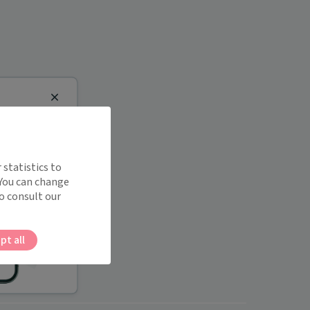
Close
 statistics to
 You can change
o consult our
pt all