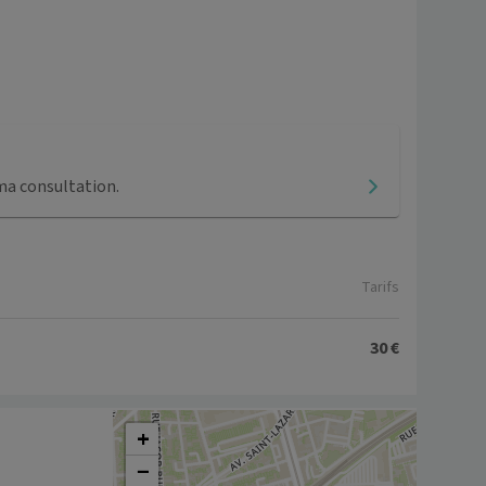
ma consultation.
Tarifs
30 €
+
−