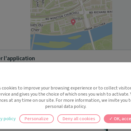
 l'application
Leaflet
|
©
OpenStreetMap
contributors
implifie la santé, même en
s cookies to improve your browsing experience or to collect visitor
t !
rvice and gives you the choice of which ones you wish to activate.
 rappels automatiques pour ne plus rien
nces at any time on our site. For more information, we invite you t
personal data policy.
ilement à tous vos documents et rendez-
y policy
Personalize
Deny all cookies
OK, acce
ez en un clic, où que vous soyez.