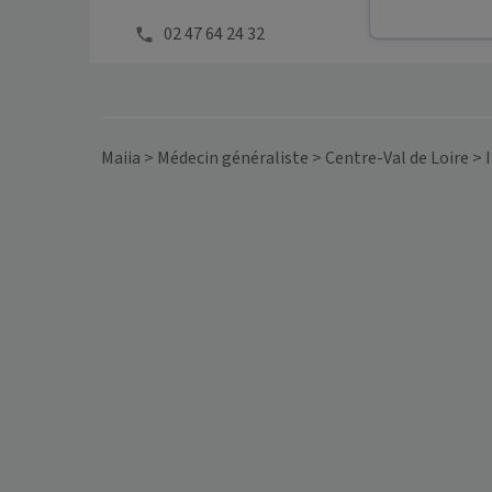
02 47 64 24 32
Maiia
>
Médecin généraliste
>
Centre-Val de Loire
>