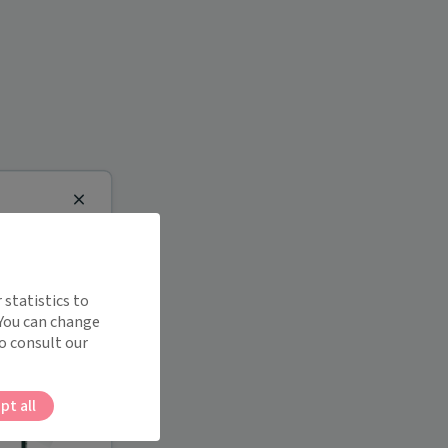
Close
 statistics to
 You can change
o consult our
pt all