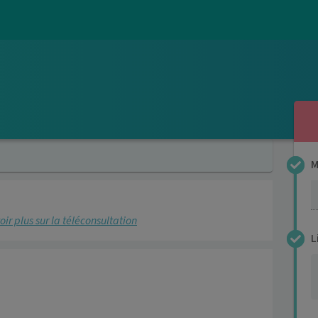
M
4
oir plus sur la téléconsultation
L
4