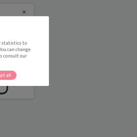
Close
 statistics to
 You can change
o consult our
pt all