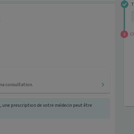
T
4
C
4
ma consultation.
, une prescription de votre médecin peut être