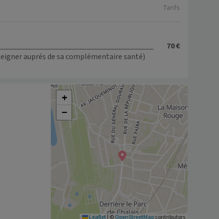
Tarifs
________________________________________
70 €
nseigner auprés de sa complémentaire santé)
+
−
Leaflet
|
©
OpenStreetMap
contributors