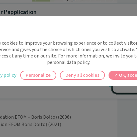
 l'application
implifie la santé, même en
s cookies to improve your browsing experience or to collect visitor
t !
rvice and gives you the choice of which ones you wish to activate.
 rappels automatiques pour ne plus rien
nces at any time on our site. For more information, we invite you t
personal data policy.
 me contacter par téléphone.

ilement à tous vos documents et rendez-
y policy
Personalize
Deny all cookies
OK, acce
ez en un clic, où que vous soyez.
dation EFOM – Boris Dolto)
(2006)
tion EFOM Boris Dolto)
(2021)