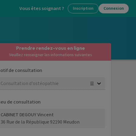
Vous êtes soignant ?
Inscription
Connexion
Prendre rendez-vous en ligne
Veuillez renseigner les informations suivantes
otif de consultation
Consultation d'ostéopathie
ieu de consultation
CABINET DEGOUY Vincent
36 Rue de la République 92190 Meudon