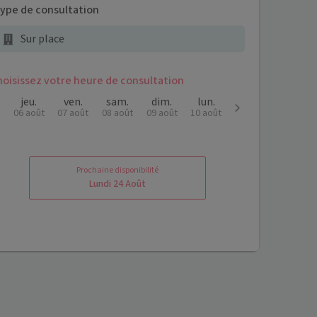
ype de consultation
Sur place
hoisissez votre heure de consultation
jeu.
ven.
sam.
dim.
lun.
06 août
07 août
08 août
09 août
10 août
-
-
-
-
-
-
-
-
-
-
Prochaine disponibilité
Lundi 24 Août
-
-
-
-
-