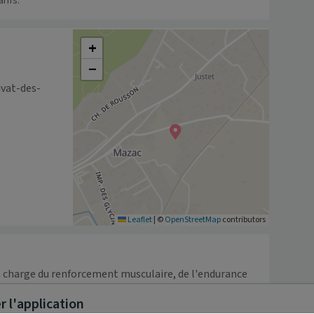
rifs.
+
−
ivat-des-
Leaflet
|
©
OpenStreetMap
contributors
 charge du renforcement musculaire, de l'endurance 
ions fonctionnelles. Pour cela, il pratique des 
 l'application
ces afin de leur permettre de retrouver une meilleure 