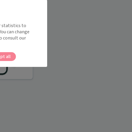
 statistics to
 You can change
o consult our
pt all