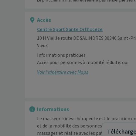
Le praticien n’a malheureusement pas renseigné ses ta
Accès
Centre Sport Sante Orthoceze
10 H Vieille route DE SALINDRES 30340 Saint-Pr
Vieux
Informations pratiques
Accès pour personnes à mobilité réduite: oui
Voir l’itinéraire avec Maps
Informations
Le masseur-kinésithérapeute est le praticien en
et de la mobilité des personnes ayant des limitat
Télécharger
massages et réalise avec les patients des exerci