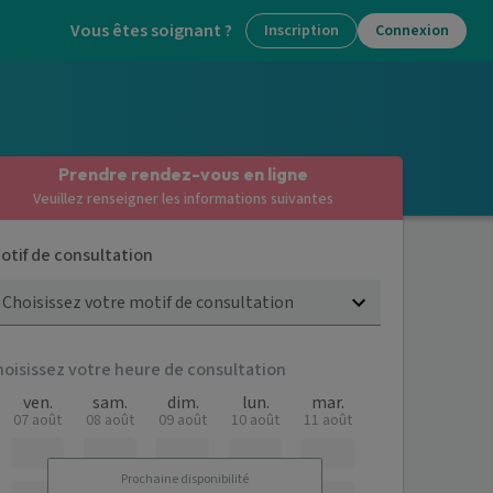
Vous êtes soignant ?
Inscription
Connexion
Prendre rendez-vous en ligne
Veuillez renseigner les informations suivantes
otif de consultation
Choisissez votre motif de consultation
hoisissez votre heure de consultation
ven.
sam.
dim.
lun.
mar.
07 août
08 août
09 août
10 août
11 août
Prochaine disponibilité