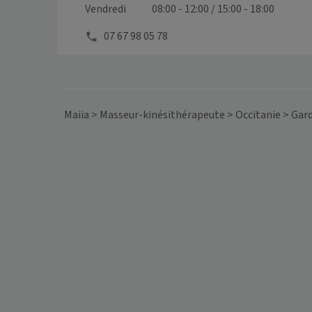
Vendredi
08:00 - 12:00 / 15:00 - 18:00
07 67 98 05 78
Maiia
>
Masseur-kinésithérapeute
>
Occitanie
>
Gar