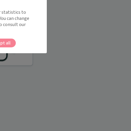
 statistics to
 You can change
o consult our
pt all