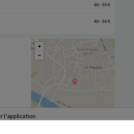
40 - 50 €
40 - 50 €
+
−
 l'application
Leaflet
|
©
OpenStreetMap
contributors