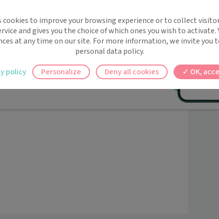
implifie la santé, même en
ionné par le fonctionnement du corps humain et la 
s cookies to improve your browsing experience or to collect visitor
t !
r parcours de soin, que ce soit pour soulager des 
rvice and gives you the choice of which ones you wish to activate.
 rappels automatiques pour ne plus rien
 leurs performances physiques. Mon approche est 
nces at any time on our site. For more information, we invite you t
ce et l’efficacité.
personal data policy.
ilement à tous vos documents et rendez-
y policy
Personalize
Deny all cookies
OK, acce
ez en un clic, où que vous soyez.