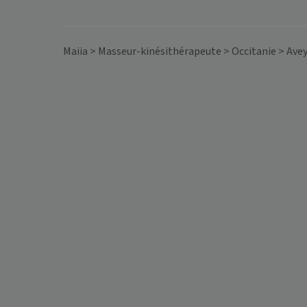
Maiia
>
Masseur-kinésithérapeute
>
Occitanie
>
Ave