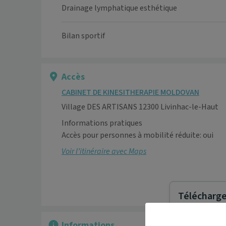
Drainage lymphatique esthétique
Bilan sportif
Accès
CABINET DE KINESITHERAPIE MOLDOVAN
Village DES ARTISANS 12300 Livinhac-le-Haut
Informations pratiques
Accès pour personnes à mobilité réduite: oui
Voir l’itinéraire avec Maps
Télécharger
Informations