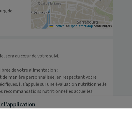
urg de 
Leaflet
|
©
OpenStreetMap
contributors
e, sera au cœur de votre suivi.

librée de votre alimentation :

 de manière personnalisée, en respectant votre 
fiques. Il s’appuie sur une évaluation nutritionnelle 
 les recommandations nutritionnelles actuelles.

ormation spécialisée, peut également être intégrée à 
 l'application
ation, dans une certaine globalité.

ns sportives, vos compétitions :

l vous sera proposé un accompagnement nutritionnel 
implifie la santé, même en