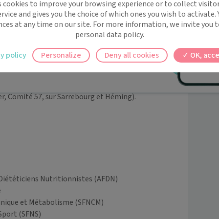
nces sportives (course à pieds sur route, trail, 
s cookies to improve your browsing experience or to collect visitor
t !
rvice and gives you the choice of which ones you wish to activate.
de préserver votre santé et équilibre global, tout en 
 rappels automatiques pour ne plus rien
nces at any time on our site. For more information, we invite you t
personal data policy.
ilement à tous vos documents et rendez-
ns de support en oncologie, peuvent être apportés.

y policy
Personalize
Deny all cookies
OK, acce
e en charge des pathologies cancéreuses " - ICL, 
ez en un clic, où que vous soyez.
, Comité 67, sur Sarre-Union et Ingwiller) 

r, Comité 57, sur Sarrebourg et Héming).

iététiciens Nutritionnistes (AFDN)



inique et Métabolisme (SFNCM)

 Sport (SFNS)