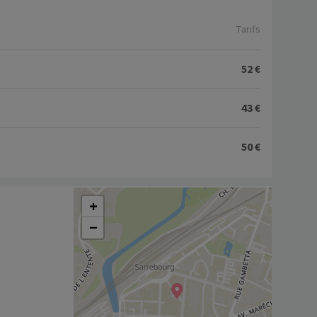
Tarifs
52 €
43 €
50 €
+
−