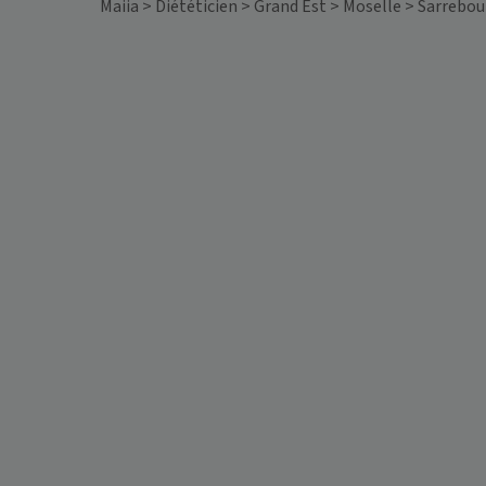
Maiia
>
Diététicien
>
Grand Est
>
Moselle
>
Sarrebou