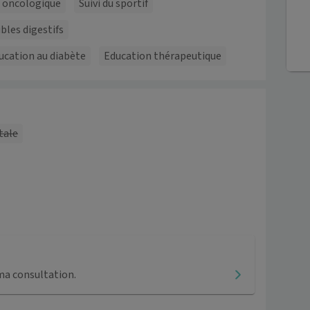
t oncologique
Suivi du sportif
bles digestifs
ucation au diabète
Education thérapeutique
tale
ma consultation.