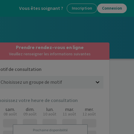
Vous êtes soignant ?
Inscription
Connexion
Prendre rendez-vous en ligne
Veuillez renseigner les informations suivantes
otif de consultation
hoisissez votre heure de consultation
sam.
dim.
lun.
mar.
mer.
08 août
09 août
10 août
11 août
12 août
Prochaine disponibilité