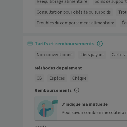
Rééquilibrage alimentaire
Soins de suppor
Consultation pour obésité ou surpoids
Trou
Troubles du comportement alimentaire
Éd
Tarifs et remboursements
Non conventionné
Tiers payant
Carte vi
Méthodes de paiement
CB
Espèces
Chèque
Remboursements
J'indique ma mutuelle
Pour savoir combien me coûtera 