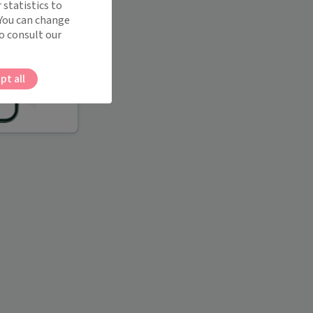
 statistics to
 You can change
o consult our
pt all