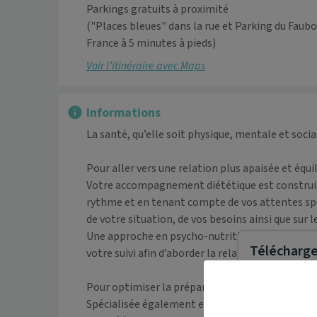
Parkings gratuits à proximité

("Places bleues" dans la rue et Parking du Faubo
France à 5 minutes à pieds)
Voir l’itinéraire avec Maps
Informations
La santé, qu’elle soit physique, mentale et social
Pour aller vers une relation plus apaisée et équi
Votre accompagnement diététique est construit
rythme et en tenant compte de vos attentes spéci
de votre situation, de vos besoins ainsi que sur
Une approche en psycho-nutrition, issue d’une f
Télécharger
votre suivi afin d’aborder la relation à l’aliment
Pour optimiser la préparation de vos préparatio
Spécialisée également en nutrition du sport, i
Maiia vous s