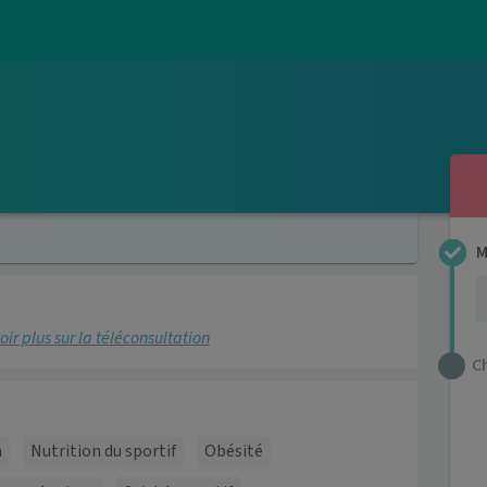
M
oir plus sur la téléconsultation
C
n
Nutrition du sportif
Obésité