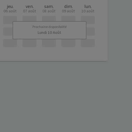
jeu.
ven.
sam.
dim.
lun.
06 août
07 août
08 août
09 août
10 août
Prochaine disponibilité
Lundi 10 Août