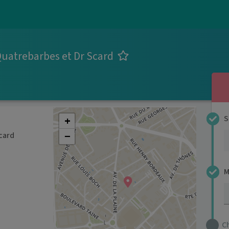
Quatrebarbes et Dr Scard
+
S
−
card
M
C