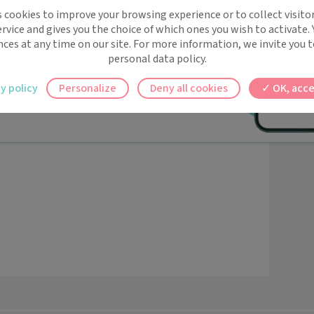
implifie la santé, même en
fs.
s cookies to improve your browsing experience or to collect visitor
t !
rvice and gives you the choice of which ones you wish to activate.
 rappels automatiques pour ne plus rien
nces at any time on our site. For more information, we invite you t
personal data policy.
ilement à tous vos documents et rendez-
y policy
Personalize
Deny all cookies
OK, acce
ez en un clic, où que vous soyez.