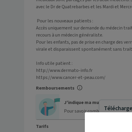
avec le Dr de Quatrebarbes et les Mardi et Mercred
 Pour les nouveaux patients :

Accès uniquement sur demande du médecin traitan
recours à un médecin généraliste. 

Pour les enfants, pas de prise en charge des ve
virale et disparaissent spontanément sans trai
Info utile patient : 

http://www.dermato-info.fr

Remboursements
J'indique ma mutuelle
Télécharger
Pour savoir combien me coûtera 
Tarifs