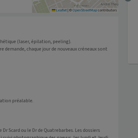
Leaflet
|
©
OpenStreetMap
contributors
hétique (laser, épilation, peeling).

otre demande, chaque jour de nouveaux créneaux sont 
ation préalable.

Dr Scard ou le Dr de Quatrebarbes. Les dossiers 
 suivi photographique des naevus, les lundi et Jeudi 