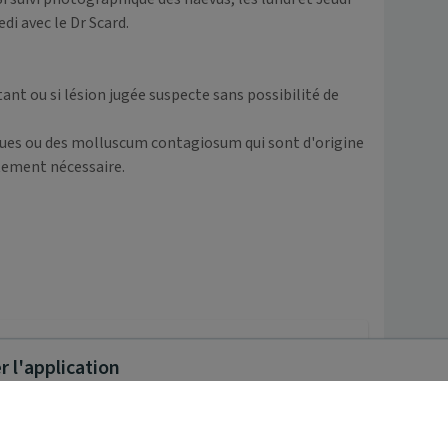
i avec le Dr Scard.

t ou si lésion jugée suspecte sans possibilité de 
rrues ou des molluscum contagiosum qui sont d'origine 
tement nécessaire.

 l'application
ma consultation.