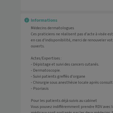
Informations
Médecins dermatologues 

Ces praticiens ne réalisent pas d'acte à visée est
en cas d'indisponibilité, merci de renouveler v
ouverts.

Actes/Expertises : 

- Dépistage et suivi des cancers cutanés.

- Dermatoscopie. 

- Suivi patients greffés d'organe

- Chirurgie sous anesthésie locale après consult
- Psoriasis

Pour les patients déjà suivis au cabinet

Vous pouvez indifféremment prendre RDV avec le 
médicaux sont partagés par les deux médecins. Si