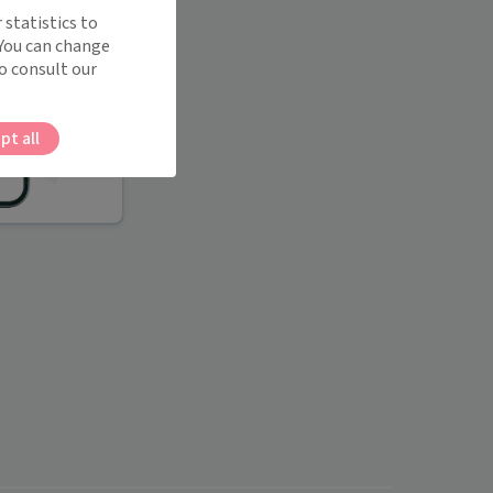
 statistics to
 You can change
o consult our
pt all