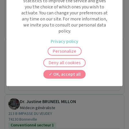
statistics to improve the service and gives
213 B IMPASSE DU VEUDEY
you the choice of which ones you wish to
74130 Bonneville
activate. You can change your preferences at
Conventionné secteur 1
Pas de nouveaux patients
any time on our site. For more information,
Prochaine disponibilité le :
we invite you to consult our personal data
mardi 8 septembre
policy.
Privacy policy
Dr. Maite DIAS
Personalize
Médecin généraliste
150 Avenue des glières
Deny all cookies
74130 Bonneville
Conventionné secteur 1
OK, accept all
Prochaine disponibilité le :
mardi 18 août
Dr. Justine BRUNEEL MILLON
Médecin généraliste
213 B IMPASSE DU VEUDEY
74130 Bonneville
Conventionné secteur 1