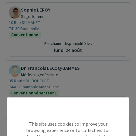
Sophie LEROY
Sage-femme
10 Rue DU MANET
74130 Bonneville
Conventionné
Prochaine disponibilité le :
lundi 24 août
Dr. Francois LECOQ-JAMMES
Médecin généraliste
35 Route DU BOUCHET
74400 Chamonix-Mont-Blanc
Conventionné secteur 1
Prochaine disponibilité le :
mardi 11 août
This site uses cookies to improve your
Dr. Isabelle BIZZOCCHI
browsing experience or to collect visitor
Médecin généraliste