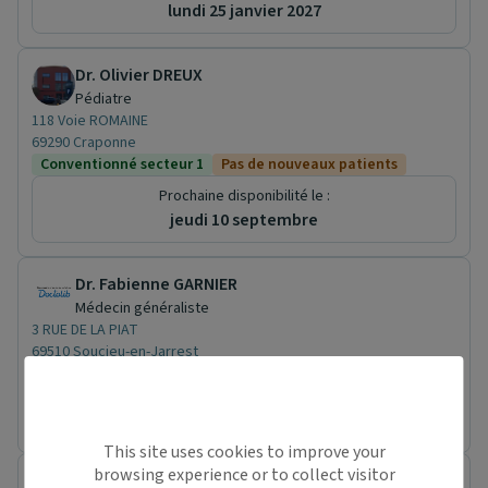
lundi 25 janvier 2027
Dr. Olivier DREUX
Pédiatre
118 Voie ROMAINE
69290 Craponne
Conventionné secteur 1
Pas de nouveaux patients
Prochaine disponibilité le :
jeudi 10 septembre
Dr. Fabienne GARNIER
Médecin généraliste
3 RUE DE LA PIAT
69510 Soucieu-en-Jarrest
Conventionné secteur 1
Pas de rendez-vous en ligne pour ce praticien.
This site uses cookies to improve your
browsing experience or to collect visitor
Dr. SONIA POPOFF