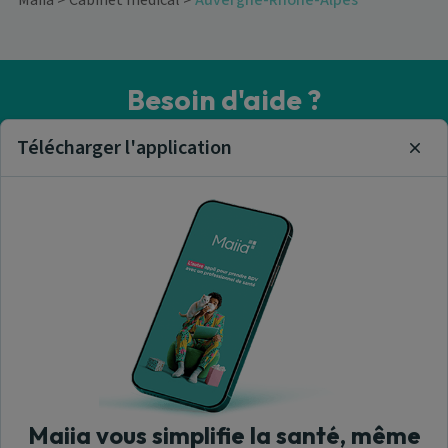
Maiia
>
Cabinet médical
>
Auvergne-Rhône-Alpes
Besoin d'aide ?
Visitez notre centre de support ou contactez-nous !
Télécharger l'application
Clos
Aide & Contact
Trouver un cabinet médical
A propos de nous
Maiia vous simplifie la santé, même