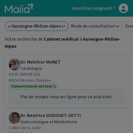
Aller au contenu principal
Vous êtes soignant ?
Auvergne-Rhône-Alpes
Mode de consultation
Ouv
Votre recherche de
Cabinet médical
à
Auvergne-Rhône-
Alpes
Dr. Melchior MUNET
Cardiologue
4 RUE SIMONE VEIL
69150 Décines-Charpieu
Conventionné secteur 2
Pas de rendez-vous en ligne pour ce praticien.
Dr. Beatrice GODOUET-GETTI
Endocrinologue et Métabolisme
1 Allee de la Jodie