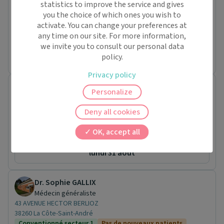
statistics to improve the service and gives
Médecin généraliste
you the choice of which ones you wish to
35 Route DU BOUCHET
activate. You can change your preferences at
74400 Chamonix-Mont-Blanc
any time on our site. For more information,
Conventionné secteur 1
we invite you to consult our personal data
Pas de rendez-vous en ligne pour ce praticien.
policy.
Privacy policy
Dr. Charlotte BADAROUX-BARTHELEMY
Personalize
Médecin généraliste
18 BOULEVARD DES CRETES
Deny all cookies
42330 Saint-Galmier
Conventionné secteur 1
Pas de nouveaux patients
OK, accept all
Prochaine disponibilité le :
lundi 31 août
Dr. Sophie GALLIX
Médecin généraliste
43 AVENUE HECTOR BERLIOZ
38260 La Côte-Saint-André
Conventionné secteur 1
Pas de nouveaux patients