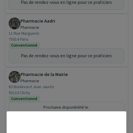
Pas de rendez-vous en ligne pour ce praticien.
Pharmacie Aadri
Pharmacie
11 Rue Marguerin
75014 Paris
Conventionné
Pas de rendez-vous en ligne pour ce praticien.
Pharmacie de la Mairie
Pharmacie
83 Boulevard Jean Jaurès
92110 Clichy
Conventionné
Prochaine disponibilité le :
samedi 7 novembre
Pharmacie Marceau Voie Lactée