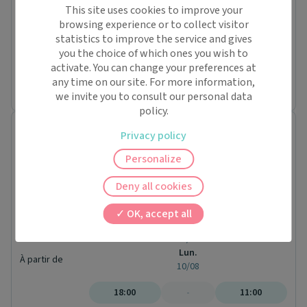
This site uses cookies to improve your
Pharmacie
browsing experience or to collect visitor
116 Avenue Marceau
statistics to improve the service and gives
92400 Courbevoie
Conventionné
you the choice of which ones you wish to
activate. You can change your preferences at
Prochaine disponibilité le :
any time on our site. For more information,
vendredi 14 août
we invite you to consult our personal data
policy.
Pharmacie du Marché Rose des Vents
Privacy policy
Pharmacie
Rue Eugène Delacroix
Personalize
93600 Aulnay-sous-Bois
Conventionné
Deny all cookies
Sam.
08/08
OK, accept all
Dim.
09/08
Lun.
À partir de
10/08
18:00
-
11:00