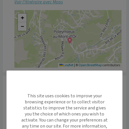
Voir l’itinéraire avec Maps
+
−
Leaflet
|
©
OpenStreetMap
contributors
Informations
Motifs de consultation proposés : 

This site uses cookies to improve your
browsing experience or to collect visitor
- suivi gynécologique de prévention pour les patientes 
statistics to improve the service and gives
à tout age (suivi frottis, dépistage IST, éducation à la 
you the choice of which ones you wish to
santé sexuelle, etc.) ;

activate. You can change your preferences at
any time on our site. For more information,
- consultation contraception (pose DIU (stérilet), 