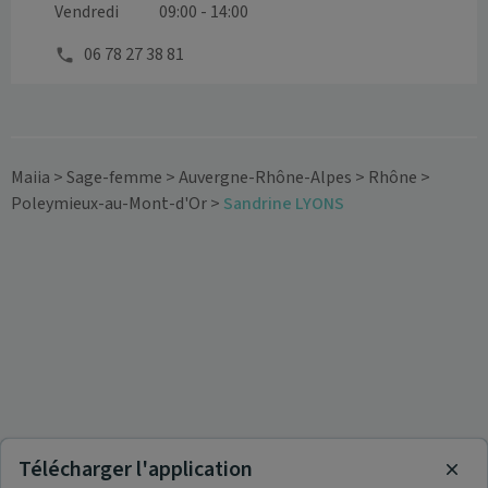
Vendredi
09:00 - 14:00
06 78 27 38 81
Maiia
>
Sage-femme
>
Auvergne-Rhône-Alpes
>
Rhône
>
Poleymieux-au-Mont-d'Or
>
Sandrine LYONS
Télécharger l'application
Clos