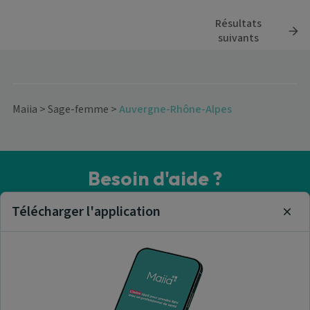
Résultats
suivants
Maiia
>
Sage-femme
>
Auvergne-Rhône-Alpes
Besoin d'aide ?
Visitez notre centre de support ou contactez-nous !
Télécharger l'application
Clos
Aide & Contact
Trouver un sage-femme