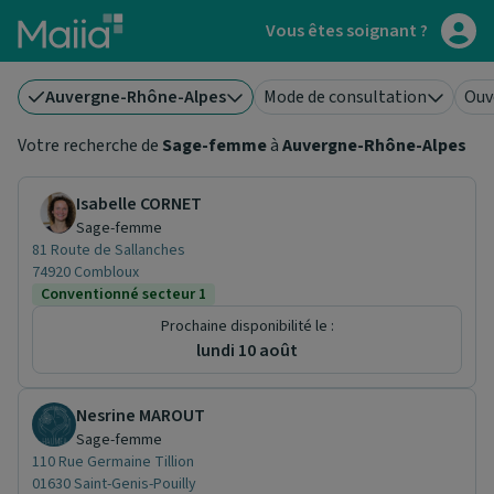
Aller au contenu principal
Vous êtes soignant ?
Auvergne-Rhône-Alpes
Mode de consultation
Ouv
Votre recherche de
Sage-femme
à
Auvergne-Rhône-Alpes
Isabelle CORNET
Sage-femme
81 Route de Sallanches
74920 Combloux
Conventionné secteur 1
Prochaine disponibilité le :
lundi 10 août
Nesrine MAROUT
Sage-femme
110 Rue Germaine Tillion
01630 Saint-Genis-Pouilly