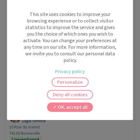
Sage-femme
295 Rue DOCTEUR TOURASSE
07320 Saint-Agrève
This site uses cookies to improve your
Conventionné secteur 1
browsing experience or to collect visitor
statistics to improve the service and gives
Prochaine disponibilité le :
you the choice of which ones you wish to
jeudi 17 septembre
activate. You can change your preferences at
any time on our site. For more information,
we invite you to consult our personal data
Valerie DELBERT
policy.
Sage-femme
3 Rue du Lieutenant Goby
Privacy policy
15130 Arpajon-sur-Cère
Conventionné secteur 1
Personalize
Prochaine disponibilité le :
Deny all cookies
lundi 28 septembre
OK, accept all
Lisa BELAIDI
Sage-femme
10 Rue du manet
74130 Bonneville
Conventionné