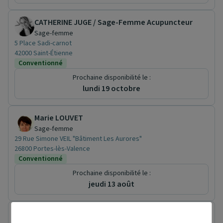
CATHERINE JUGE / Sage-Femme Acupuncteur
Sage-femme
5 Place Sadi-carnot
42000 Saint-Étienne
Conventionné
Prochaine disponibilité le :
lundi 19 octobre
Marie LOUVET
Sage-femme
29 Rue Simone VEIL "Bâtiment Les Aurores"
26800 Portes-lès-Valence
Conventionné
Prochaine disponibilité le :
jeudi 13 août
Coralie ANDRE