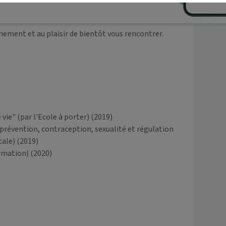
ement et au plaisir de bientôt vous rencontrer.

ie" (par l'Ecole à porter)
(2019)
 prévention, contraception, sexualité et régulation
tale)
(2019)
rmation)
(2020)