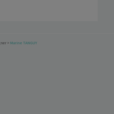
gner
>
Marine TANGUY