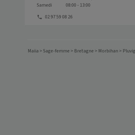
Samedi
08:00 - 13:00
02 97 59 08 26
Maiia
>
Sage-femme
>
Bretagne
>
Morbihan
>
Pluvi