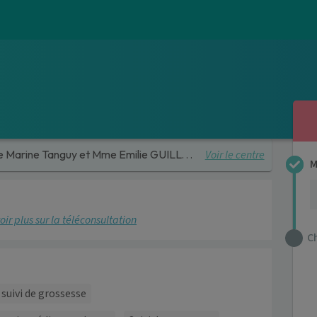
Voir le centre
arine Tanguy et Mme Emilie GUILLOUX
M
oir plus sur la téléconsultation
C
suivi de grossesse