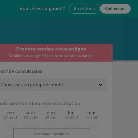
Vous êtes soignant ?
Inscription
Connexion
Prendre rendez-vous en ligne
Veuillez renseigner les informations suivantes
otif de consultation
hoisissez votre heure de consultation
ven.
sam.
dim.
lun.
mar.
07 août
08 août
09 août
10 août
11 août
Prochaine disponibilité