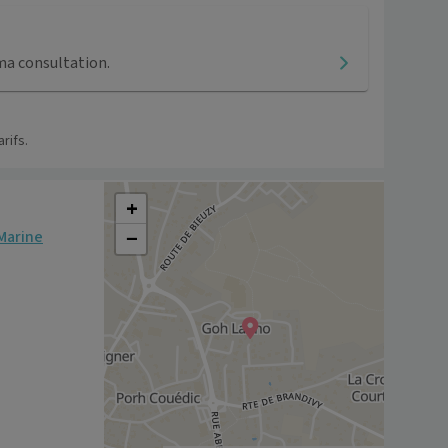
ma consultation.
rifs.
+
−
Marine