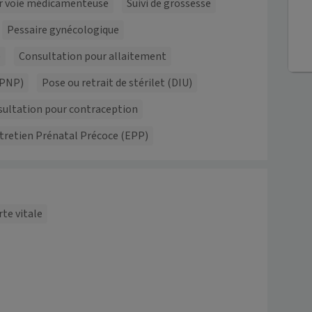
par voie médicamenteuse
Suivi de grossesse
Pessaire gynécologique
e
Consultation pour allaitement
 (PNP)
Pose ou retrait de stérilet (DIU)
ultation pour contraception
tretien Prénatal Précoce (EPP)
rte vitale