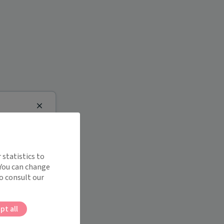
Close
 statistics to
 You can change
o consult our
pt all