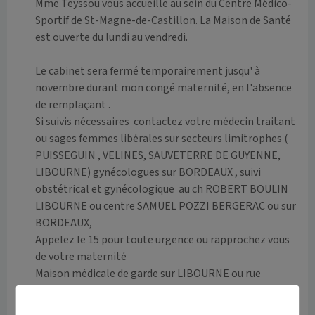
Mme Teyssou vous accueille au sein du Centre Médico-
Sportif de St-Magne-de-Castillon. La Maison de Santé 
est ouverte du lundi au vendredi.

Le cabinet sera fermé temporairement jusqu' à 
novembre durant mon congé maternité, en l'absence 
de remplaçant . 

Si suivis nécessaires  contactez votre médecin traitant 
ou sages femmes libérales sur secteurs limitrophes ( 
PUISSEGUIN , VELINES, SAUVETERRE DE GUYENNE, 
LIBOURNE) gynécologues sur BORDEAUX , suivi 
obstétrical et gynécologique  au ch ROBERT BOULIN  
LIBOURNE ou centre SAMUEL POZZI BERGERAC ou sur 
BORDEAUX,  

Appelez le 15 pour toute urgence ou rapprochez vous 
de votre maternité 

Maison médicale de garde sur LIBOURNE ou rue 
Montesquieu permanences sans rdv 
