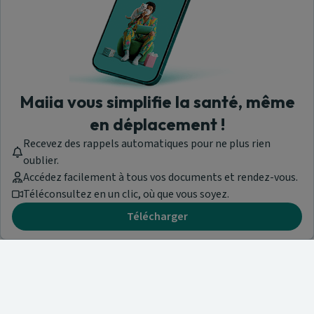
Maiia vous simplifie la santé, même
en déplacement !
Recevez des rappels automatiques pour ne plus rien
oublier.
Accédez facilement à tous vos documents et rendez-vous.
Téléconsultez en un clic, où que vous soyez.
Télécharger
Besoin d'aide ?
Visitez notre centre de support ou contactez-nous !