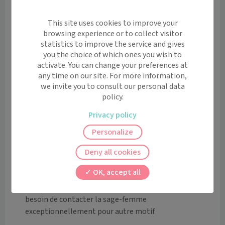
Les creneaux pour la prise de rdv seront ouverts sur 
maiia quelques semaines avant ma reprise en 
This site uses cookies to improve your
novembre 

browsing experience or to collect visitor
statistics to improve the service and gives
you the choice of which ones you wish to
activate. You can change your preferences at
Mme Teyssou vous reçoit du lundi au vendredi aux 
any time on our site. For more information,
créneaux indiqués. 

we invite you to consult our personal data
Prise de rdv en ligne sur maiia.com en priorité ou  par 
policy.
téléphone au 05 57 69 04 09, si difficultés en ligne et 
Privacy policy
laisser message vocal .

les créneaux sont ouverts quelques mois avant et au 
Personalize
fur et à mesure de mon activité la semaine certains 
créneaux de dernières minutes peuvent être ouverts 
Deny all cookies
ou se libérer 

OK, accept all
mail: a.teyssou@centre-medical-sante-sport.fr si 
besoin de contacter la sage-femme 
exceptionnellement pour autre motif
