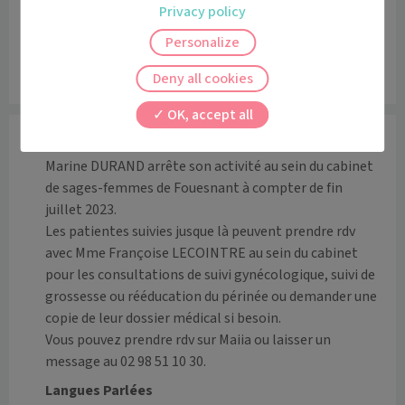
Privacy policy
Personalize
Deny all cookies
Leaflet
|
©
OpenStreetMap
contributors
OK, accept all
Informations
Marine DURAND arrête son activité au sein du cabinet 
de sages-femmes de Fouesnant à compter de fin 
juillet 2023. 

Les patientes suivies jusque là peuvent prendre rdv 
avec Mme Françoise LECOINTRE au sein du cabinet 
pour les consultations de suivi gynécologique, suivi de 
grossesse ou rééducation du périnée ou demander une 
copie de leur dossier médical si besoin. 

Vous pouvez prendre rdv sur Maiia ou laisser un 
message au 02 98 51 10 30. 
Langues Parlées