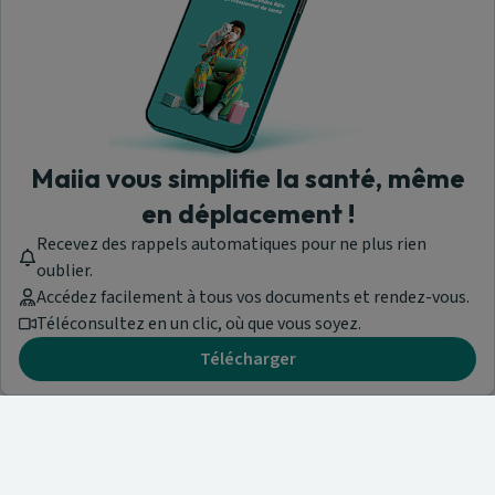
Maiia vous simplifie la santé, même
en déplacement !
Recevez des rappels automatiques pour ne plus rien
oublier.
Accédez facilement à tous vos documents et rendez-vous.
Téléconsultez en un clic, où que vous soyez.
Télécharger
Besoin d'aide ?
Visitez notre centre de support ou contactez-nous !