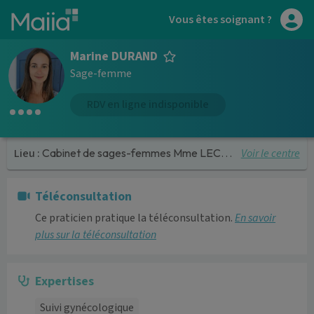
Aller au contenu principal
Vous êtes soignant ?
Marine DURAND
Sage-femme
RDV en ligne indisponible
Voir le centre
Lieu :
Cabinet de sages-femmes Mme LECOINTRE ET Mme DURAND
Téléconsultation
Ce praticien pratique la téléconsultation.
En savoir
plus sur la téléconsultation
Expertises
Suivi gynécologique