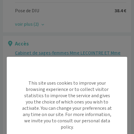
Pose de DIU
38.4 €
voir plus (2)
Accès
Cabinet de sages-femmes Mme LECOINTRE ET Mme
DURAND
3 Espace KEROURGUE 29170 Fouesnant
Informations pratiques
This site uses cookies to improve your
Accès pour personnes à mobilité réduite: oui
browsing experience or to collect visitor
Voir l’itinéraire avec Maps
statistics to improve the service and gives
you the choice of which ones you wish to
activate. You can change your preferences at
+
any time on our site. For more information,
−
we invite you to consult our personal data
policy.