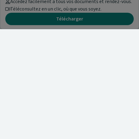
Accédez facilement à tous vos documents et rendez-vous.
Téléconsultez en un clic, où que vous soyez.
Télécharger
Besoin d'aide ?
Visitez notre centre de support ou contactez-nous !
Aide & Contact
Trouvez un spécialiste
Nos articles et informations