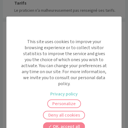
Tarifs
Le praticien n’a malheureusement pas renseigné ses tarifs.
Informations
Le psychologue est le spécialiste du psychisme et du 
This site uses cookies to improve your
comportement humain. Il réalise des analyses et des 
browsing experience or to collect visitor
évaluations psychologiques de patients en souffrance 
statistics to improve the service and gives
psychique afin de les aider à dépasser celle-ci. Pour 
you the choice of which ones you wish to
cela, il conçoit et met en place des actions 
activate. You can change your preferences at
any time on our site. For more information,
préventives et curatives comme l'écoute ou les 
we invite you to consult our personal data
conseils. 

policy.
Je reçois à Issy-les-Moulineaux uniquement les jeunes 
de 11 à 25 ans dans le cadre de l'Espace Santé Jeunes 
Privacy policy
(sur rendez-vous uniquement auprès du secrétariat du 
Personalize
centre municipal de santé).
Deny all cookies
Horaires et contact
Lundi
08:30 - 13:00 / 14:00 - 19:00
OK, accept all