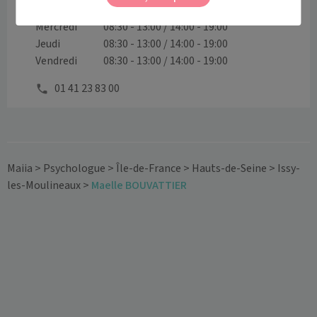
Mardi
08:30 - 13:00 / 14:00 - 19:00
Mercredi
08:30 - 13:00 / 14:00 - 19:00
Jeudi
08:30 - 13:00 / 14:00 - 19:00
Vendredi
08:30 - 13:00 / 14:00 - 19:00
01 41 23 83 00
Maiia
>
Psychologue
>
Île-de-France
>
Hauts-de-Seine
>
Issy-
les-Moulineaux
>
Maelle BOUVATTIER