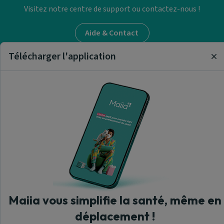
Visitez notre centre de support ou contactez-nous !
Aide & Contact
Télécharger l'application
Cl
Trouver un psychologue
A propos de nous
Maiia - © 2026 Tous droits réservés
Maiia vous simplifie la santé, même en
Version 1.309.0.1919
déplacement !
Les professionnels de santé ayant souscrit à la prise de rendez-vous