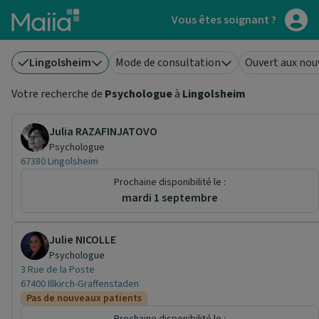
Aller au contenu principal
Vous êtes soignant ?
Lingolsheim
Mode de consultation
Ouvert aux nou
Votre recherche de
Psychologue
à
Lingolsheim
Julia RAZAFINJATOVO
Psychologue
67380 Lingolsheim
Prochaine disponibilité le :
mardi 1 septembre
Julie NICOLLE
Psychologue
3 Rue de la Poste
67400 Illkirch-Graffenstaden
Pas de nouveaux patients