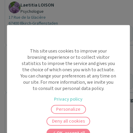
Laetitia LOISON
Psychologue
17 Rue de la Glacière
67400 Illkirch-Graffenstaden
Pas de rendez-vous en ligne pour ce praticien.
This site uses cookies to improve your
Charlotte PETIT
browsing experience or to collect visitor
Psychologue
statistics to improve the service and gives you
6 Rue de Palerme
the choice of which ones you wish to activate.
67000 Strasbourg
You can change your preferences at any time on
Pas de rendez-vous en ligne pour ce praticien.
our site. For more information, we invite you
to consult our personal data policy.
Privacy policy
Service de santé au travail - Université de Strasbourg
Centre de santé
Personalize
6 Rue de Palerme
67000 Strasbourg
Deny all cookies
Psychologue (1)