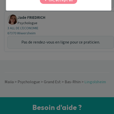
OK, accept all
Pas de rendez-vous en ligne pour ce praticien.
Jade FRIEDRICH
Psychologue
3 ALL DE L'ECONOMIE
67370 Wiwersheim
Pas de rendez-vous en ligne pour ce praticien.
Maiia
>
Psychologue
>
Grand Est
>
Bas-Rhin
>
Lingolsheim
Besoin d'aide ?