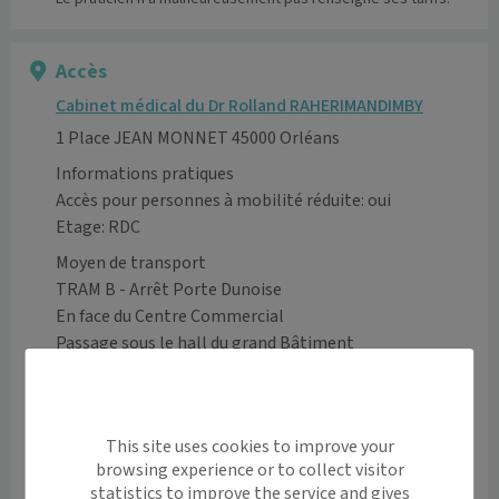
Accès
Cabinet médical du Dr Rolland RAHERIMANDIMBY
1 Place JEAN MONNET 45000 Orléans
Informations pratiques
Accès pour personnes à mobilité réduite: oui
Etage: RDC 
Moyen de transport
TRAM B - Arrêt Porte Dunoise

En face du Centre Commercial 

Passage sous le hall du grand Bâtiment

Place de l'Europe, et au fond à Droit
Voir l’itinéraire avec Maps
This site uses cookies to improve your
+
browsing experience or to collect visitor
statistics to improve the service and gives