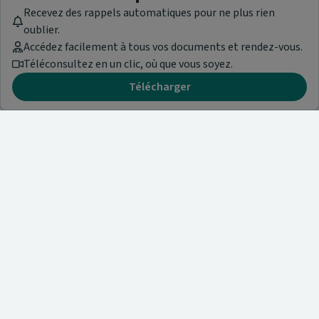
Recevez des rappels automatiques pour ne plus rien
oublier.
Accédez facilement à tous vos documents et rendez-vous.
Téléconsultez en un clic, où que vous soyez.
Télécharger
Besoin d'aide ?
Visitez notre centre de support ou contactez-nous !
Aide & Contact
Trouvez un spécialiste