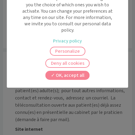
−
you the choice of which ones you wish to
activate. You can change your preferences at
any time on our site. For more information,
we invite you to consult our personal data
policy.
Privacy policy
Leaflet
|
©
OpenStreetMap
contributors
Personalize
Informations
Deny all cookies
PRISE OU ANNULATION DE RENDEZ-VOUS SUR:        
OK, accept all
dr.raheri@gmail.com

Les consultations avec ce praticien sont pour les 
patient(es) adulte(s);  pour tout autres informations, 
contact et rendez-vous,  adressez  un courriel.  La 
téléconsultation ouverte aux patient(es) déjà assez 
connu(es) en présentielle au cabinet par le praticien 
(demande à faire par mail).
Site internet