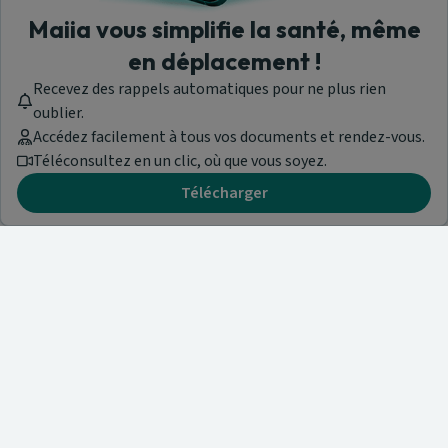
Maiia vous simplifie la santé, même
en déplacement !
Recevez des rappels automatiques pour ne plus rien
oublier.
Accédez facilement à tous vos documents et rendez-vous.
Téléconsultez en un clic, où que vous soyez.
Télécharger
Besoin d'aide ?
Visitez notre centre de support ou contactez-nous !
Aide & Contact
Trouvez un spécialiste