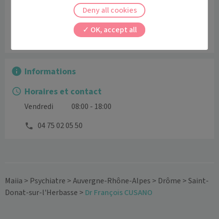
Deny all cookies
OK, accept all
Leaflet
|
©
OpenStreetMap
contributors
Informations
Horaires et contact
Vendredi
08:00 - 18:00
04 75 02 05 50
Maiia
>
Psychiatre
>
Auvergne-Rhône-Alpes
>
Drôme
>
Saint-
Donat-sur-l'Herbasse
>
Dr François CUSANO