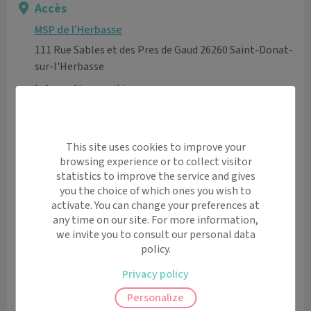
Accès
MSP de l'Herbasse
111 Rue Sables et des Pres de Gaud 26260 Saint-Donat-
sur-l'Herbasse
Informations pratiques
Accès pour personnes à mobilité réduite: oui
Ascenseur: oui
Etage: 1er Etage
This site uses cookies to improve your
Moyen de transport
browsing experience or to collect visitor
statistics to improve the service and gives
Accès handicapé

you the choice of which ones you wish to
Parking gratuit
activate. You can change your preferences at
Voir l’itinéraire avec Maps
any time on our site. For more information,
we invite you to consult our personal data
policy.
+
−
Privacy policy
Personalize