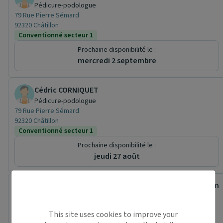
Pédicure-podologue
79 Rue Pierre Sémard
92320 Châtillon
Conventionné secteur 1
Prochaine disponibilité le :
mercredi 2 septembre
Cédric CORNIQUET
Pédicure-podologue
79 Rue Pierre Sémard
92320 Châtillon
Conventionné secteur 1
Prochaine disponibilité le :
jeudi 27 août
Centre Municipal de Santé Simone Veil - de Châtillon
Centre de santé
79 Rue Pierre Sémard
This site uses cookies to improve your
92320 Châtillon