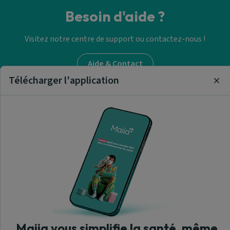
Besoin d'aide ?
Visitez notre centre de support ou contactez-nous !
Aide & Contact
Télécharger l'application
Clo
Trouver un pédicure-
podologue
A propos de nous
Maiia vous simplifie la santé, même