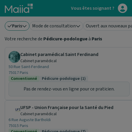
Aller au contenu principal
Vous êtes soignant ?
Paris
Mode de consultation
Ouvert aux nouveaux p
Votre recherche de
Pédicure-podologue
à
Paris
Cabinet paramédical Saint Ferdinand
Cabinet paramédical
50 Rue Saint-Ferdinand
75017 Paris
Conventionné
Pédicure-podologue (1)
Pas de rendez-vous en ligne pour ce praticien.
UFSP - Union Française pour la Santé du Pied
Cabinet paramédical
6 Rue Auguste Bartholdi
75015 Paris
Conventionné
Pédicure-podologue (7)