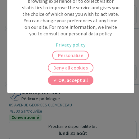
browsing experience or to collect visitor
Conventionné secteur 1
Pédicure-podologue (2)
statistics to improve the service and gives you
Prochaine disponibilité le :
the choice of which ones you wish to activate.
jeudi 27 août
You can change your preferences at any time
on our site. For more information, we invite
you to consult our personal data policy.
Centre Municipal de Santé de Fresnes
Centre de santé
Privacy policy
22 Rue Henri Barbusse
Personalize
94260 Fresnes
Conventionné secteur 1
Pédicure-podologue (1)
Deny all cookies
Pas de rendez-vous en ligne pour ce praticien.
OK, accept all
Christophe RAYER
Pédicure-podologue
89 AVENUE GEORGES CLEMENCEAU
78500 Sartrouville
Conventionné
Prochaine disponibilité le :
lundi 31 août