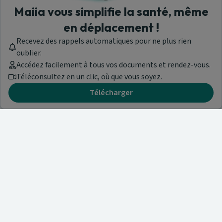
Maiia vous simplifie la santé, même
en déplacement !
Recevez des rappels automatiques pour ne plus rien
oublier.
Accédez facilement à tous vos documents et rendez-vous.
Téléconsultez en un clic, où que vous soyez.
Télécharger
Besoin d'aide ?
Visitez notre centre de support ou contactez-nous !
Aide & Contact
Trouvez un spécialiste