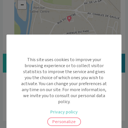
−
Leaflet
|
©
OpenStreetMap
contributors
Vous êtes MAXIME LENOIR ?
This site uses cookies to improve your
browsing experience or to collect visitor
Modifier vos informations
statistics to improve the service and gives
you the choice of which ones you wish to
Vous êtes professionnel de santé ?
activate. You can change your preferences at
Découvrez l'agenda en ligne et la téléconsultation

any time on our site. For more information,
we invite you to consult our personal data
par Maiia
policy.
Vous êtes professionnel de santé
Privacy policy
Personalize