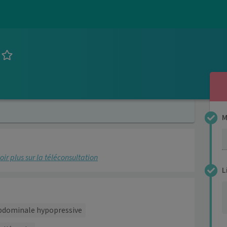
M
4
oir plus sur la téléconsultation
L
4
bdominale hypopressive