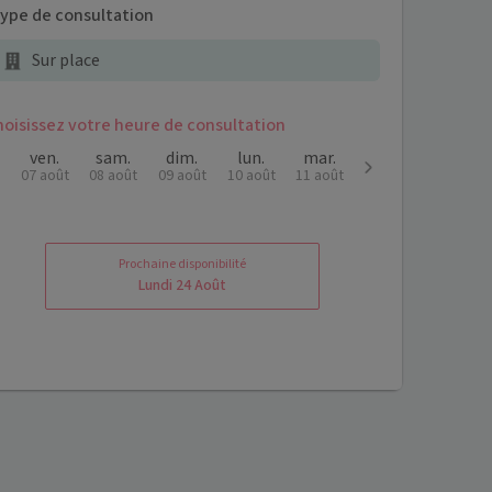
ype de consultation
Sur place
hoisissez votre heure de consultation
ven.
sam.
dim.
lun.
mar.
07 août
08 août
09 août
10 août
11 août
-
-
-
-
-
-
-
-
-
-
Prochaine disponibilité
Lundi 24 Août
-
-
-
-
-