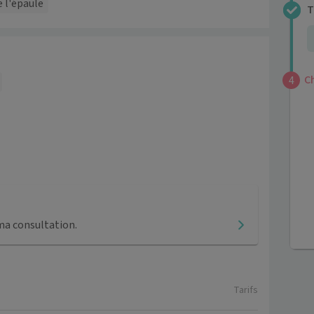
 l'épaule
T
4
C
4
ma consultation.
Tarifs