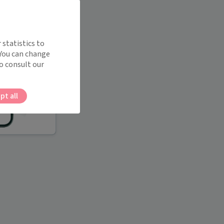
 statistics to
 You can change
o consult our
pt all