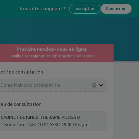
Vous êtes soignant ?
Inscription
Connexion
Prendre rendez-vous en ligne
Veuillez renseigner les informations suivantes
otif de consultation
Consultation d'ostéopathie
ieu de consultation
CABINET DE KINESITHERAPIE PICASSO
1 Boulevard PABLO PICASSO 49000 Angers