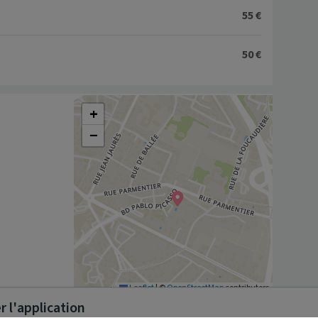
55 €
50 €
+
−
Leaflet
|
©
OpenStreetMap
contributors
 l'application