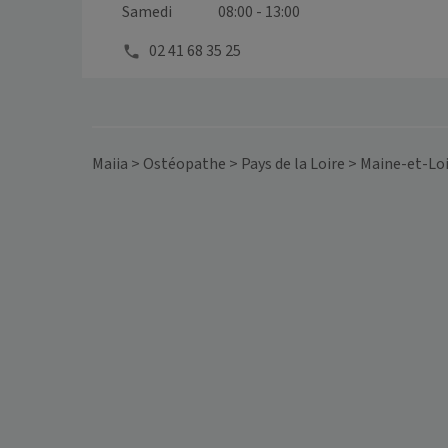
Samedi
08:00 - 13:00
02 41 68 35 25
Maiia
>
Ostéopathe
>
Pays de la Loire
>
Maine-et-Lo