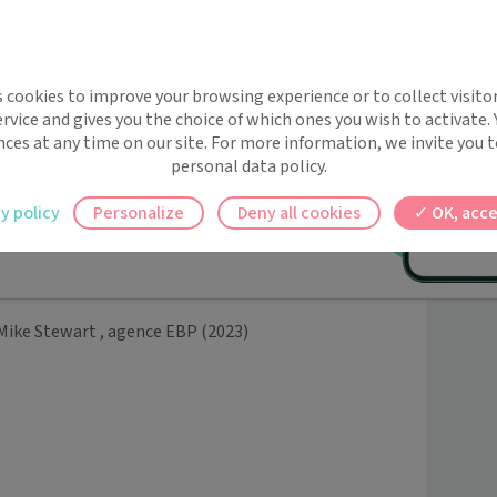
implifie la santé, même en
s cookies to improve your browsing experience or to collect visitor
t !
euets Paris
(2010)
rvice and gives you the choice of which ones you wish to activate.
 rappels automatiques pour ne plus rien
nces at any time on our site. For more information, we invite you t
st partum
(2012)
personal data policy.
ilement à tous vos documents et rendez-
y policy
Personalize
Deny all cookies
OK, acce
ez en un clic, où que vous soyez.
1)
Mike Stewart , agence EBP
(2023)